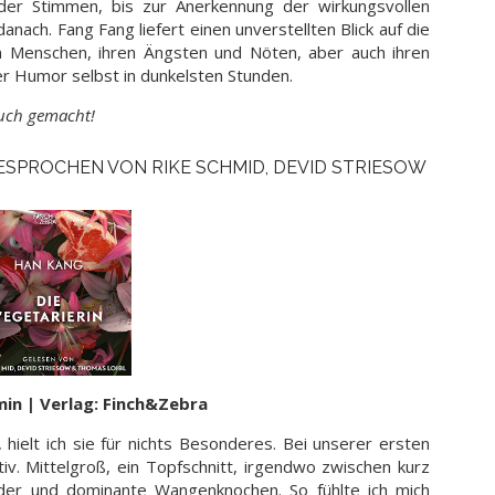
er Stimmen, bis zur Anerkennung der wirkungsvollen
ch. Fang Fang liefert einen unverstellten Blick auf die
n Menschen, ihren Ängsten und Nöten, aber auch ihren
r Humor selbst in dunkelsten Stunden.
buch gemacht!
GESPROCHEN VON RIKE SCHMID, DEVID STRIESOW
min | Verlag: Finch&Zebra
hielt ich sie für nichts Besonderes. Bei unserer ersten
tiv. Mittelgroß, ein Topfschnitt, irgendwo zwischen kurz
lider und dominante Wangenknochen. So fühlte ich mich