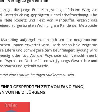
in | Verlag: Argon edition
ea zeigt die junge Frau Kim Jiyoung auf ihrem Weg zur
nd Unterdrückung geprägten Gesellschaftsordnung. Cho
n Nele Rosetz und Felix von Manteuffel, erzählt das
ner kleinen, aufgeräumten Wohnung am Rande der Metropole
im Marketing aufgegeben, um sich um ihre neugeborene
chen Frauen erwartet wird. Doch schon bald zeigt sie
e Eltern und Schwiegereltern beunruhigen: Jiyoung wird
endig oder tot. Als die Psychose sich verschlimmert,
nem Psychiater. Dort erfahren wir Jiyoungs Geschichte und
berwacht und gelenkt wurde.
eutet eine Frau im heutigen Südkorea zu sein.
EINER GESPERRTEN ZEIT VON FANG FANG,
N VON HEIDI JÜRGENS