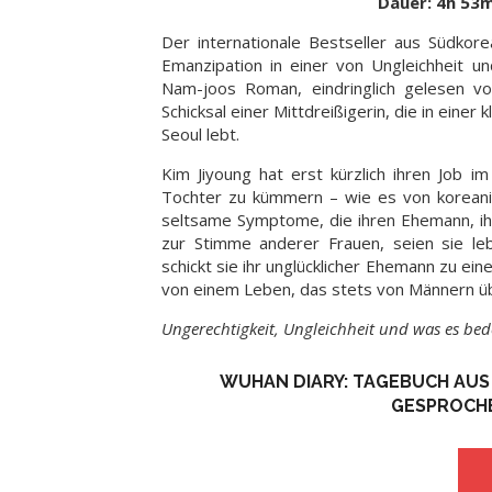
Dauer: 4h 53m
Der internationale Bestseller aus Südkor
Emanzipation in einer von Ungleichheit u
Nam-joos Roman, eindringlich gelesen vo
Schicksal einer Mittdreißigerin, die in ei
Seoul lebt.
Kim Jiyoung hat erst kürzlich ihren Job 
Tochter zu kümmern – wie es von koreanis
seltsame Symptome, die ihren Ehemann, ihr
zur Stimme anderer Frauen, seien sie leb
schickt sie ihr unglücklicher Ehemann zu ei
von einem Leben, das stets von Männern ü
Ungerechtigkeit, Ungleichheit und was es bed
WUHAN DIARY: TAGEBUCH AUS 
GESPROCHE