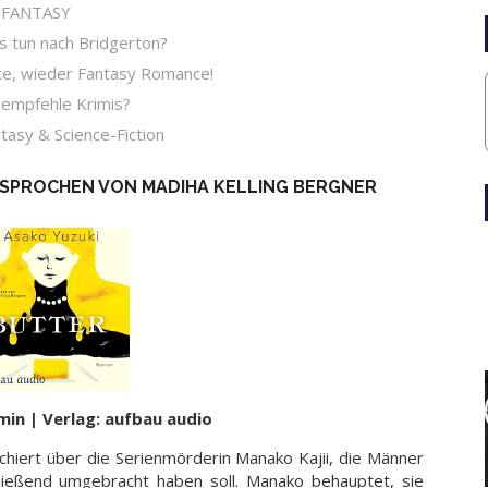
-FANTASY
tun nach Bridgerton?
, wieder Fantasy Romance!
empfehle Krimis?
sy & Science-Fiction
ESPROCHEN VON MADIHA KELLING BERGNER
min | Verlag: aufbau audio
erchiert über die Serienmörderin Manako Kajii, die Männer
ließend umgebracht haben soll. Manako behauptet, sie