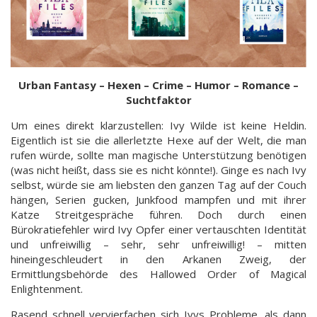
Urban Fantasy – Hexen – Crime – Humor – Romance
–
Suchtfaktor
Um eines direkt klarzustellen: Ivy Wilde ist keine Heldin.
Eigentlich ist sie die allerletzte Hexe auf der Welt, die man
rufen würde, sollte man magische Unterstützung benötigen
(was nicht heißt, dass sie es nicht könnte!). Ginge es nach Ivy
selbst, würde sie am liebsten den ganzen Tag auf der Couch
hängen, Serien gucken, Junkfood mampfen und mit ihrer
Katze Streitgespräche führen. Doch durch einen
Bürokratiefehler wird Ivy Opfer einer vertauschten Identität
und unfreiwillig – sehr, sehr unfreiwillig! – mitten
hineingeschleudert in den Arkanen Zweig, der
Ermittlungsbehörde des Hallowed Order of Magical
Enlightenment.
Rasend schnell vervierfachen sich Ivys Probleme, als dann