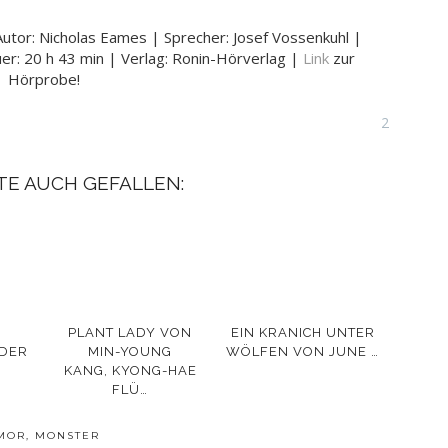
 Autor: Nicholas Eames | Sprecher: Josef Vossenkuhl |
er: 20 h 43 min | Verlag: Ronin-Hörverlag |
Link
zur
Hörprobe!
2
TE AUCH GEFALLEN:
PLANT LADY VON
EIN KRANICH UNTER
 DER
MIN-YOUNG
WÖLFEN VON JUNE …
KANG, KYONG-HAE
FLÜ…
MOR
,
MONSTER