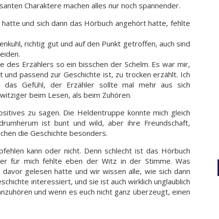
essanten Charaktere machen alles nur noch spannender.
 hatte und sich dann das Hörbuch angehört hatte, fehlte
nkuhl, richtig gut und auf den Punkt getroffen, auch sind
eiden.
e des Erzählers so ein bisschen der Schelm. Es war mir,
 und passend zur Geschichte ist, zu trocken erzählt. Ich
e das Gefühl, der Erzähler sollte mal mehr aus sich
witziger beim Lesen, als beim Zuhören.
ositives zu sagen. Die Heldentruppe konnte mich gleich
drumherum ist bunt und wild, aber ihre Freundschaft,
achen die Geschichte besonders.
fehlen kann oder nicht. Denn schlecht ist das Hörbuch
ber für mich fehlte eben der Witz in der Stimme. Was
es davor gelesen hatte und wir wissen alle, wie sich dann
ichte interessiert, und sie ist auch wirklich unglaublich
anzuhören und wenn es euch nicht ganz überzeugt, einen