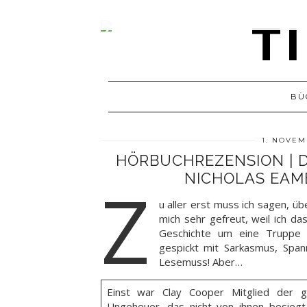
BÜ
1. NOVEM
HÖRBUCHREZENSION | D
NICHOLAS EAM
Z
u aller erst muss ich sagen, ü
mich sehr gefreut, weil ich da
Geschichte um eine Truppe 
gespickt mit Sarkasmus, Span
Lesemuss! Aber…
Einst war Clay Cooper Mitglied der g
Ungeheuer, das nicht von ihnen besiegt 