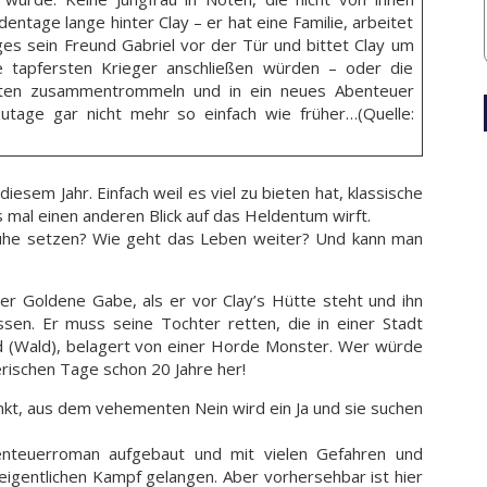
entage lange hinter Clay – er hat eine Familie, arbeitet
es sein Freund Gabriel vor der Tür und bittet Clay um
ie tapfersten Krieger anschließen würden – oder die
hrten zusammentrommeln und in ein neues Abenteuer
zutage gar nicht mehr so einfach wie früher…(Quelle:
diesem Jahr. Einfach weil es viel zu bieten hat, klassische
mal einen anderen Blick auf das Heldentum wirft.
Ruhe setzen? Wie geht das Leben weiter? Und kann man
 der Goldene Gabe, als er vor Clay’s Hütte steht und ihn
ssen. Er muss seine Tochter retten, die in einer Stadt
ld (Wald), belagert von einer Horde Monster. Wer würde
gerischen Tage schon 20 Jahre her!
nkt, aus dem vehementen Nein wird ein Ja und sie suchen
benteuerroman aufgebaut und mit vielen Gefahren und
eigentlichen Kampf gelangen. Aber vorhersehbar ist hier