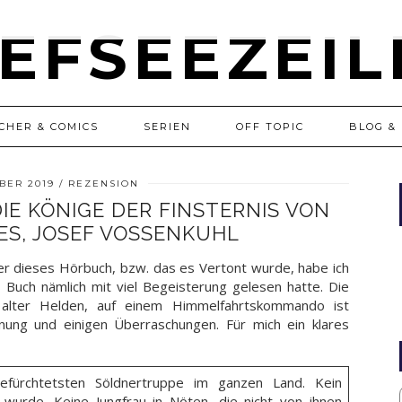
CHER & COMICS
SERIEN
OFF TOPIC
BLOG & 
BER 2019
REZENSION
IE KÖNIGE DER FINSTERNIS VON
ES, JOSEF VOSSENKUHL
ber dieses Hörbuch, bzw. das es Vertont wurde, habe ich
s Buch nämlich mit viel Begeisterung gelesen hatte. Die
alter Helden, auf einem Himmelfahrtskommando ist
nung und einigen Überraschungen. Für mich ein klares
efürchtetsten Söldnertruppe im ganzen Land. Kein
wurde. Keine Jungfrau in Nöten, die nicht von ihnen