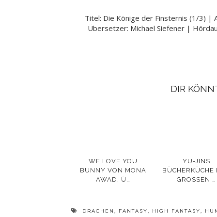
Titel: Die Könige der Finsternis (1/3) |
Übersetzer: Michael Siefener | Hördau
DIR KÖNN
WE LOVE YOU
YU-JINS
BUNNY VON MONA
BÜCHERKÜCHE
AWAD, Ü…
GROSSEN …
DRACHEN
,
FANTASY
,
HIGH FANTASY
,
HU