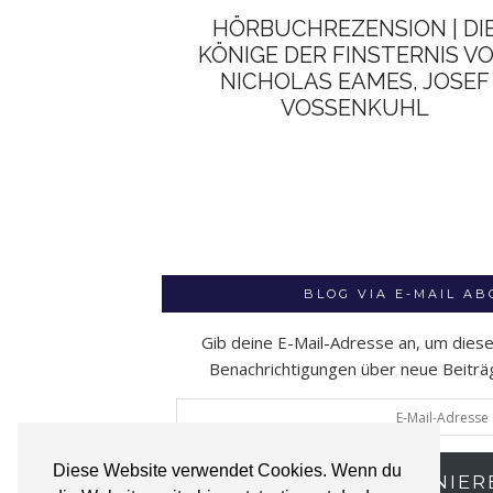
HÖRBUCHREZENSION | DI
KÖNIGE DER FINSTERNIS V
NICHOLAS EAMES, JOSEF
VOSSENKUHL
BLOG VIA E-MAIL A
Gib deine E-Mail-Adresse an, um dies
Benachrichtigungen über neue Beiträge
E-
Mail-
Adresse
Diese Website verwendet Cookies. Wenn du
ABONNIER