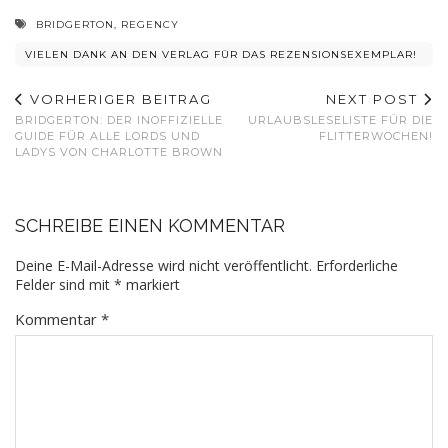
BRIDGERTON
,
REGENCY
VIELEN DANK AN DEN VERLAG FÜR DAS REZENSIONSEXEMPLAR!
VORHERIGER BEITRAG
NEXT POST
BRIDGERTON: DER INOFFIZIELLE
URLAUBSLESELISTE FÜR DIE
GUIDE FÜR ALLE LORDS UND
FLITTERWOCHEN!
LADYS VON CHARLOTTE BROWN
SCHREIBE EINEN KOMMENTAR
Deine E-Mail-Adresse wird nicht veröffentlicht.
Erforderliche
Felder sind mit
*
markiert
Kommentar
*