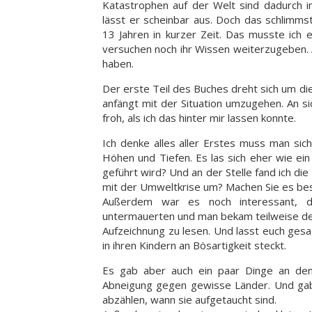
Katastrophen auf der Welt sind dadurch i
lässt er scheinbar aus. Doch das schlimms
13 Jahren in kurzer Zeit. Das musste ich 
versuchen noch ihr Wissen weiterzugeben. 
haben.
Der erste Teil des Buches dreht sich um di
anfängt mit der Situation umzugehen. An si
froh, als ich das hinter mir lassen konnte.
Ich denke alles aller Erstes muss man sic
Höhen und Tiefen. Es las sich eher wie ei
geführt wird? Und an der Stelle fand ich die
mit der Umweltkrise um? Machen Sie es bes
Außerdem war es noch interessant, da
untermauerten und man bekam teilweise den
Aufzeichnung zu lesen. Und lasst euch gesa
in ihren Kindern an Bösartigkeit steckt.
Es gab aber auch ein paar Dinge an dem 
Abneigung gegen gewisse Länder. Und gab
abzählen, wann sie aufgetaucht sind.