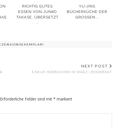
VON
RICHTIG GUTES
YU-JINS
ESSEN VON JUNKO
BÜCHERKÜCHE DER
HAE
TAKASE, ÜBERSETZT
GROSSEN …
…
REZENSIONSEXEMPLAR!
NEXT POST
RR
5 NEUE HÖRBÜCHER IM MÄRZ | BOOKBEAT
Erforderliche Felder sind mit
*
markiert