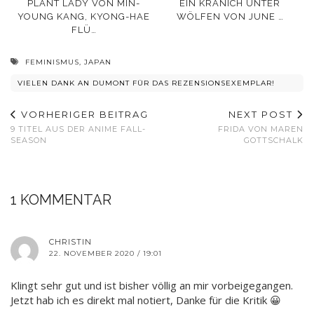
PLANT LADY VON MIN-
EIN KRANICH UNTER
YOUNG KANG, KYONG-HAE
WÖLFEN VON JUNE …
FLÜ…
FEMINISMUS
,
JAPAN
VIELEN DANK AN DUMONT FÜR DAS REZENSIONSEXEMPLAR!
VORHERIGER BEITRAG
NEXT POST
9 TITEL AUS DER ANIME FALL-
FRIDA VON MAREN
SEASON
GOTTSCHALK
1 KOMMENTAR
CHRISTIN
22. NOVEMBER 2020 / 19:01
Klingt sehr gut und ist bisher völlig an mir vorbeigegangen.
Jetzt hab ich es direkt mal notiert, Danke für die Kritik 😀