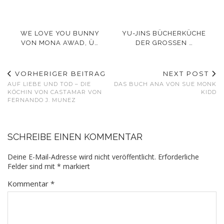
WE LOVE YOU BUNNY
YU-JINS BÜCHERKÜCHE
VON MONA AWAD, Ü…
DER GROSSEN …
VORHERIGER BEITRAG
NEXT POST
AUF LIEBE UND TOD – DIE
DAS BUCH ANA VON SUE MONK
KÖCHIN VON CASTAMAR VON
KIDD
FERNANDO J. MUNEZ
SCHREIBE EINEN KOMMENTAR
Deine E-Mail-Adresse wird nicht veröffentlicht.
Erforderliche
Felder sind mit
*
markiert
Kommentar
*