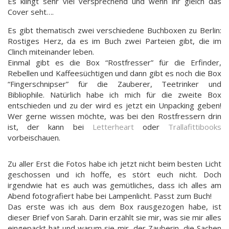
Es klingt sehr viel versprechend und wenn ihr gleich das
Cover seht….
Es gibt thematisch zwei verschiedene Buchboxen zu Berlin:
Rostiges Herz, da es im Buch zwei Parteien gibt, die im
Clinch miteinander leben.
Einmal gibt es die Box “Rostfresser” für die Erfinder,
Rebellen und Kaffeesüchtigen und dann gibt es noch die Box
“Fingerschnipser” für die Zauberer, Teetrinker und
Bibliophile. Natürlich habe ich mich für die zweite Box
entschieden und zu der wird es jetzt ein Unpacking geben!
Wer gerne wissen möchte, was bei den Rostfressern drin
ist, der kann bei
Letterheart
oder
Trallafittibooks
vorbeischauen.
Zu aller Erst die Fotos habe ich jetzt nicht beim besten Licht
geschossen und ich hoffe, es stört euch nicht. Doch
irgendwie hat es auch was gemütliches, dass ich alles am
Abend fotografiert habe bei Lampenlicht. Passt zum Buch!
Das erste was ich aus dem Box rausgezogen habe, ist
dieser Brief von Sarah. Darin erzählt sie mir, was sie mir alles
eingepackt hat und warum sie mir, der Zauberin, die Sachen