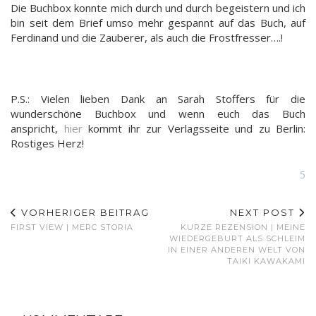
Die Buchbox konnte mich durch und durch begeistern und ich
bin seit dem Brief umso mehr gespannt auf das Buch, auf
Ferdinand und die Zauberer, als auch die Frostfresser….!
P.S.: Vielen lieben Dank an Sarah Stoffers für die
wunderschöne Buchbox und wenn euch das Buch
anspricht,
hier
kommt ihr zur Verlagsseite und zu Berlin:
Rostiges Herz!
5
VORHERIGER BEITRAG
NEXT POST
FIRST VIEW | MERC STORIA
KURZE REZENSION | MEINE
WIEDERGEBURT ALS SCHLEIM
IN EINER ANDEREN WELT VON
TAIKI KAWAKAMI