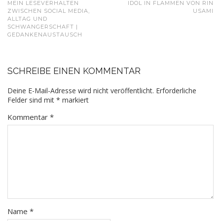
MEIN LESEVERHALTEN
IDOL IN FLAMMEN VON RIN
ZWISCHEN SOCIAL MEDIA,
USAMI
ALLTAG UND
SCHWANGERSCHAFT |
GEDANKENAUSTAUSCH
SCHREIBE EINEN KOMMENTAR
Deine E-Mail-Adresse wird nicht veröffentlicht.
Erforderliche
Felder sind mit
*
markiert
Kommentar
*
Name
*