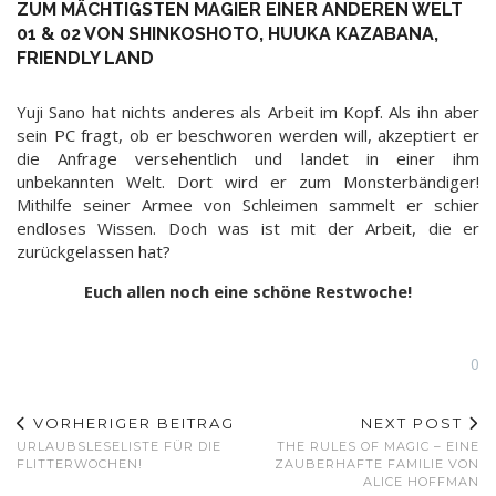
ZUM MÄCHTIGSTEN MAGIER EINER ANDEREN WELT
01 & 02 VON SHINKOSHOTO, HUUKA KAZABANA,
FRIENDLY LAND
Yuji Sano hat nichts anderes als Arbeit im Kopf. Als ihn aber
sein PC fragt, ob er beschworen werden will, akzeptiert er
die Anfrage versehentlich und landet in einer ihm
unbekannten Welt. Dort wird er zum Monsterbändiger!
Mithilfe seiner Armee von Schleimen sammelt er schier
endloses Wissen. Doch was ist mit der Arbeit, die er
zurückgelassen hat?
Euch allen noch eine schöne Restwoche!
0
VORHERIGER BEITRAG
NEXT POST
URLAUBSLESELISTE FÜR DIE
THE RULES OF MAGIC – EINE
FLITTERWOCHEN!
ZAUBERHAFTE FAMILIE VON
ALICE HOFFMAN