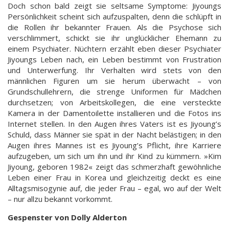
Doch schon bald zeigt sie seltsame Symptome: Jiyoungs
Persönlichkeit scheint sich aufzuspalten, denn die schlüpft in
die Rollen ihr bekannter Frauen. Als die Psychose sich
verschlimmert, schickt sie ihr unglücklicher Ehemann zu
einem Psychiater. Nüchtern erzählt eben dieser Psychiater
Jiyoungs Leben nach, ein Leben bestimmt von Frustration
und Unterwerfung. Ihr Verhalten wird stets von den
männlichen Figuren um sie herum überwacht – von
Grundschullehrern, die strenge Uniformen für Mädchen
durchsetzen; von Arbeitskollegen, die eine versteckte
Kamera in der Damentoilette installieren und die Fotos ins
Internet stellen. In den Augen ihres Vaters ist es Jiyoung’s
Schuld, dass Männer sie spät in der Nacht belästigen; in den
Augen ihres Mannes ist es Jiyoung’s Pflicht, ihre Karriere
aufzugeben, um sich um ihn und ihr Kind zu kümmern. »Kim
Jiyoung, geboren 1982« zeigt das schmerzhaft gewöhnliche
Leben einer Frau in Korea und gleichzeitig deckt es eine
Alltagsmisogynie auf, die jeder Frau – egal, wo auf der Welt
– nur allzu bekannt vorkommt.
Gespenster von Dolly Alderton