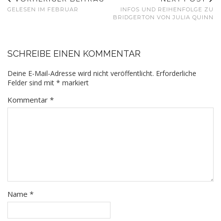
GELESEN IM FEBRUAR
INFOS UND REIHENFOLGE ZU
BRIDGERTON VON JULIA QUINN
SCHREIBE EINEN KOMMENTAR
Deine E-Mail-Adresse wird nicht veröffentlicht.
Erforderliche
Felder sind mit
*
markiert
Kommentar
*
Name
*