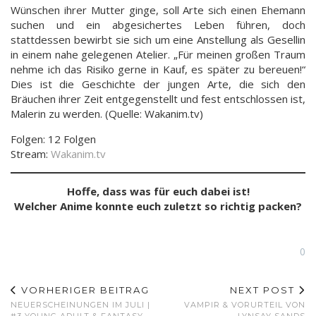
Wünschen ihrer Mutter ginge, soll Arte sich einen Ehemann
suchen und ein abgesichertes Leben führen, doch
stattdessen bewirbt sie sich um eine Anstellung als Gesellin
in einem nahe gelegenen Atelier. „Für meinen großen Traum
nehme ich das Risiko gerne in Kauf, es später zu bereuen!“
Dies ist die Geschichte der jungen Arte, die sich den
Bräuchen ihrer Zeit entgegenstellt und fest entschlossen ist,
Malerin zu werden. (Quelle: Wakanim.tv)
Folgen: 12 Folgen
Stream:
Wakanim.tv
Hoffe, dass was für euch dabei ist!
Welcher Anime konnte euch zuletzt so richtig packen?
0
VORHERIGER BEITRAG
NEXT POST
NEUERSCHEINUNGEN IM JULI |
VAMPIR & VORURTEIL VON
#3 YOUNG ADULT & FANTASY
LYNSAY SANDS