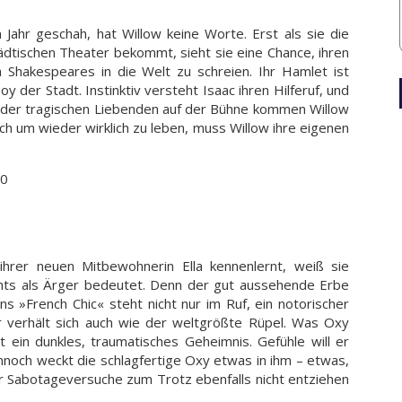
Jahr geschah, hat Willow keine Worte. Erst als sie die
ädtischen Theater bekommt, sieht sie eine Chance, ihren
 Shakespeares in die Welt zu schreien. Ihr Hamlet ist
y der Stadt. Instinktiv versteht Isaac ihren Hilferuf, und
n der tragischen Liebenden auf der Bühne kommen Willow
ch um wieder wirklich zu leben, muss Willow ihre eigenen
20
hrer neuen Mitbewohnerin Ella kennenlernt, weiß sie
chts als Ärger bedeutet. Denn der gut aussehende Erbe
»French Chic« steht nicht nur im Ruf, ein notorischer
r verhält sich auch wie der weltgrößte Rüpel. Was Oxy
t ein dunkles, traumatisches Geheimnis. Gefühle will er
nnoch weckt die schlagfertige Oxy etwas in ihm – etwas,
er Sabotageversuche zum Trotz ebenfalls nicht entziehen