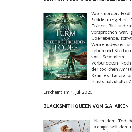
Vatermörder, Feldhe
Schicksal ergeben. 
Tränen, Blut und r
versprochen war, g
Überlebende, schwö
Währenddessen suc
Leben und Sterben 
von Sekemleth –
Verbündeten. Noch e
der tödlichen Amra
Kann es Landra un
Irlasts aufzuhalten?
Erscheint am 1. Juli 2020
BLACKSMITH QUEEN VON G.A. AIKEN
Nach dem Tod des
Königin soll den 