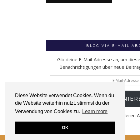
BLOG VIA E-MAIL A
Gib deine E-Mail-Adresse an, um dies
Benachrichtigungen über neue Beiträge
E-
Mail-
Adresse
Diese Website verwendet Cookies. Wenn du
ABONNIER
die Website weiterhin nutzt, stimmst du der
Verwendung von Cookies zu.
Learn more
Schließe dich 52 anderen 
OK