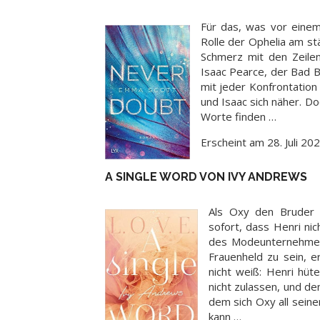
Für das, was vor einem 
Rolle der Ophelia am st
Schmerz mit den Zeilen
Isaac Pearce, der Bad Bo
mit jeder Konfrontatio
und Isaac sich näher. Do
Worte finden …
Erscheint am 28. Juli 20
A SINGLE WORD VON IVY ANDREWS
Als Oxy den Bruder i
sofort, dass Henri ni
des Modeunternehmens 
Frauenheld zu sein, e
nicht weiß: Henri hüte
nicht zulassen, und de
dem sich Oxy all sein
kann …