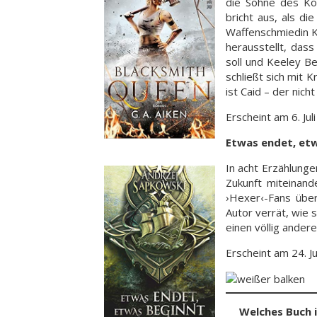
die Söhne des Kön
bricht aus, als di
Waffenschmiedin Ke
herausstellt, das
soll und Keeley B
schließt sich mit 
ist Caid – der nich
Erscheint am 6. Jul
Etwas endet, et
In acht Erzählunge
Zukunft miteinand
›Hexer‹-Fans übe
Autor verrät, wie 
einen völlig ander
Erscheint am 24. Ju
Welches Buch i