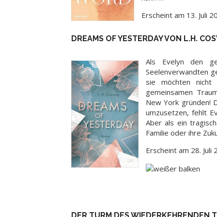
Erscheint am 13. Juli 2
DREAMS OF YESTERDAY VON L.H. CO
Als Evelyn den geh
Seelenverwandten gef
sie möchten nicht
gemeinsamen Traum:
New York gründen! Do
umzusetzen, fehlt Ev
Aber als ein tragisch
Familie oder ihre Zuk
Erscheint am 28. Juli
DER TURM DES WIEDERKEHRENDEN TO