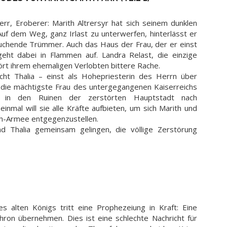
rr, Eroberer: Marith Altrersyr hat sich seinem dunklen
Auf dem Weg, ganz Irlast zu unterwerfen, hinterlässt er
auchende Trümmer. Auch das Haus der Frau, der er einst
eht dabei in Flammen auf. Landra Relast, die einzige
rt ihrem ehemaligen Verlobten bittere Rache.
ht Thalia – einst als Hohepriesterin des Herrn über
die mächtigste Frau des untergegangenen Kaiserreichs
 in den Ruinen der zerstörten Hauptstadt nach
inmal will sie alle Kräfte aufbieten, um sich Marith und
th-Armee entgegenzustellen.
d Thalia gemeinsam gelingen, die völlige Zerstörung
 alten Königs tritt eine Prophezeiung in Kraft: Eine
Thron übernehmen. Dies ist eine schlechte Nachricht für