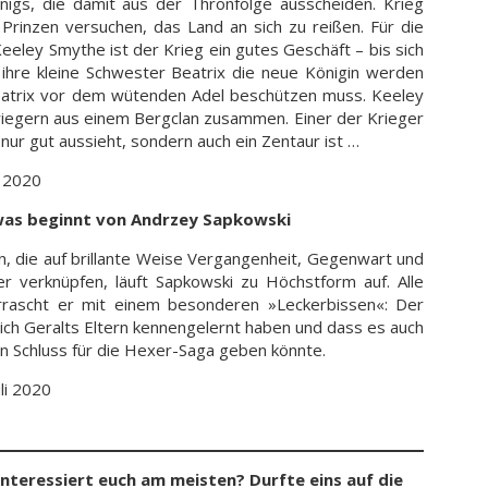
igs, die damit aus der Thronfolge ausscheiden. Krieg
e Prinzen versuchen, das Land an sich zu reißen. Für die
eley Smythe ist der Krieg ein gutes Geschäft – bis sich
s ihre kleine Schwester Beatrix die neue Königin werden
eatrix vor dem wütenden Adel beschützen muss. Keeley
Kriegern aus einem Bergclan zusammen. Einer der Krieger
t nur gut aussieht, sondern auch ein Zentaur ist …
i 2020
was beginnt von Andrzey Sapkowski
n, die auf brillante Weise Vergangenheit, Gegenwart und
er verknüpfen, läuft Sapkowski zu Höchstform auf. Alle
rrascht er mit einem besonderen »Leckerbissen«: Der
sich Geralts Eltern kennengelernt haben und dass es auch
en Schluss für die Hexer-Saga geben könnte.
li 2020
nteressiert euch am meisten? Durfte eins auf die