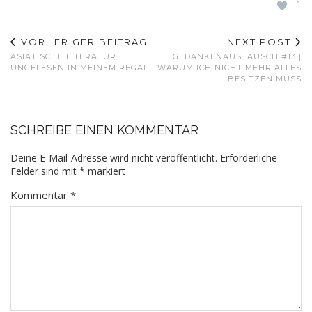
1
VORHERIGER BEITRAG
NEXT POST
ASIATISCHE LITERATUR |
GEDANKENAUSTAUSCH #13 |
UNGELESEN IN MEINEM REGAL
WARUM ICH NICHT MEHR ALLES
BESITZEN MUSS
SCHREIBE EINEN KOMMENTAR
Deine E-Mail-Adresse wird nicht veröffentlicht.
Erforderliche
Felder sind mit
*
markiert
Kommentar
*