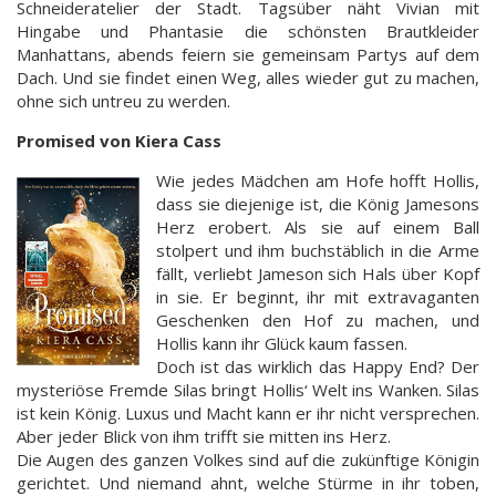
Schneideratelier der Stadt. Tagsüber näht Vivian mit
Hingabe und Phantasie die schönsten Brautkleider
Manhattans, abends feiern sie gemeinsam Partys auf dem
Dach. Und sie findet einen Weg, alles wieder gut zu machen,
ohne sich untreu zu werden.
Promised von Kiera Cass
Wie jedes Mädchen am Hofe hofft Hollis,
dass sie diejenige ist, die König Jamesons
Herz erobert. Als sie auf einem Ball
stolpert und ihm buchstäblich in die Arme
fällt, verliebt Jameson sich Hals über Kopf
in sie. Er beginnt, ihr mit extravaganten
Geschenken den Hof zu machen, und
Hollis kann ihr Glück kaum fassen.
Doch ist das wirklich das Happy End? Der
mysteriöse Fremde Silas bringt Hollis‘ Welt ins Wanken. Silas
ist kein König. Luxus und Macht kann er ihr nicht versprechen.
Aber jeder Blick von ihm trifft sie mitten ins Herz.
Die Augen des ganzen Volkes sind auf die zukünftige Königin
gerichtet. Und niemand ahnt, welche Stürme in ihr toben,