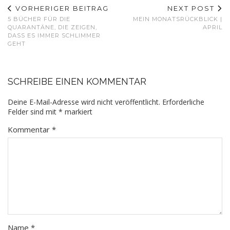
VORHERIGER BEITRAG
NEXT POST
5 BÜCHER FÜR DIE
MEIN MONATSRÜCKBLICK |
QUARANTÄNE, DIE ZEIGEN,
APRIL
DASS ES IMMER SCHLIMMER
GEHT
SCHREIBE EINEN KOMMENTAR
Deine E-Mail-Adresse wird nicht veröffentlicht.
Erforderliche
Felder sind mit
*
markiert
Kommentar
*
Name
*