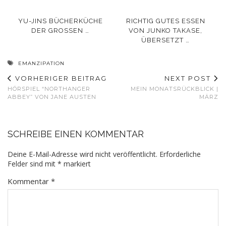
YU-JINS BÜCHERKÜCHE
RICHTIG GUTES ESSEN
DER GROSSEN …
VON JUNKO TAKASE,
ÜBERSETZT …
EMANZIPATION
VORHERIGER BEITRAG
NEXT POST
HÖRSPIEL “NORTHANGER
MEIN MONATSRÜCKBLICK |
ABBEY” VON JANE AUSTEN
MÄRZ
SCHREIBE EINEN KOMMENTAR
Deine E-Mail-Adresse wird nicht veröffentlicht.
Erforderliche
Felder sind mit
*
markiert
Kommentar
*