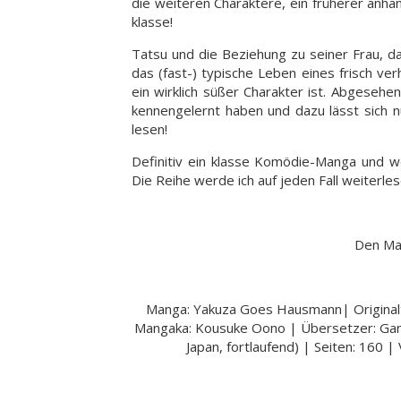
die weiteren Charaktere, ein früherer anhän
klasse!
Tatsu und die Beziehung zu seiner Frau, das
das (fast-) typische Leben eines frisch ve
ein wirklich süßer Charakter ist. Abgesehe
kennengelernt haben und dazu lässt sich n
lesen!
Definitiv ein klasse Komödie-Manga und we
Die Reihe werde ich auf jeden Fall weiterles
Den Man
Manga: Yakuza Goes Hausmann| Originalt
Mangaka: Kousuke Oono | Übersetzer: Gand
Japan, fortlaufend) | Seiten: 160 