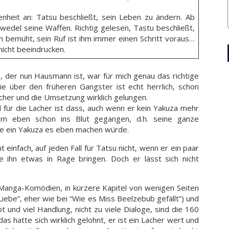
heit an: Tatsu beschließt, sein Leben zu ändern. Ab
edel seine Waffen. Richtig gelesen, Tastu beschließt,
 bemüht, sein Ruf ist ihm immer einen Schritt voraus…
nicht beeindrucken.
, der nun Hausmann ist, war für mich genau das richtige
e über den früheren Gangster ist echt herrlich, schon
acher und die Umsetzung wirklich gelungen.
für die Lacher ist dass, auch wenn er kein Yakuza mehr
 ihm eben schon ins Blut gegangen, d.h. seine ganze
ie ein Yakuza es eben machen würde.
 einfach, auf jeden Fall für Tatsu nicht, wenn er ein paar
ie ihn etwas in Rage bringen. Doch er lässt sich nicht
e Manga-Komödien, in kürzere Kapitel von wenigen Seiten
 Liebe”, eher wie bei “Wie es Miss Beelzebub gefällt”) und
t und viel Handlung, nicht zu viele Dialoge, sind die 160
das hatte sich wirklich gelohnt, er ist ein Lacher wert und