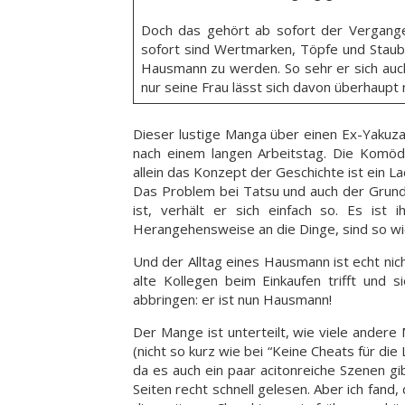
Doch das gehört ab sofort der Vergangen
sofort sind Wertmarken, Töpfe und Staubw
Hausmann zu werden. So sehr er sich auch
nur seine Frau lässt sich davon überhaupt 
Dieser lustige Manga über einen Ex-Yakuza
nach einem langen Arbeitstag. Die Komödi
allein das Konzept der Geschichte ist ein L
Das Problem bei Tatsu und auch der Grund 
ist, verhält er sich einfach so. Es ist
Herangehensweise an die Dinge, sind so w
Und der Alltag eines Hausmann ist echt nicht
alte Kollegen beim Einkaufen trifft und s
abbringen: er ist nun Hausmann!
Der Mange ist unterteilt, wie viele ander
(nicht so kurz wie bei “Keine Cheats für die
da es auch ein paar acitonreiche Szenen gib
Seiten recht schnell gelesen. Aber ich fand, 