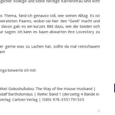
glicher Kollege und seine nerdige Karrierefrau sind echt
 Thema, fand ich genauso toll, wie seinen Alltag. Es ist
rheirateten Paares, wobei sie hier den “Geek” macht und
n davon gab es ein kurzes Bild dazu, wie die beiden sich
ur sagen: ich kann es kaum abwarten ihre Lovestory zu
r gerne was zu Lachen hat, sollte da mal reinschauen!
en!
ga bewerte ich mit:
itel: Gokushufudou: The Way of the House Husband |
alf Bartholomäus | Reihe: Band 1 (derzeitig 4 Bände in
| Verlag: Carlsen Verlag | ISBN: 978-3551791535
0