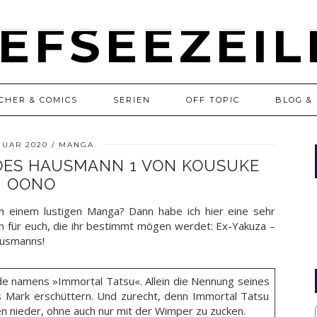
CHER & COMICS
SERIEN
OFF TOPIC
BLOG & 
ANUAR 2020
MANGA
GOES HAUSMANN 1 VON KOUSUKE
OONO
h einem lustigen Manga? Dann habe ich hier eine sehr
n für euch, die ihr bestimmt mögen werdet: Ex-Yakuza –
ausmanns!
de namens »Immortal Tatsu«. Allein die Nennung seines
s Mark erschüttern. Und zurecht, denn Immortal Tatsu
n nieder, ohne auch nur mit der Wimper zu zucken.