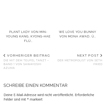
PLANT LADY VON MIN-
WE LOVE YOU BUNNY
YOUNG KANG, KYONG-HAE
VON MONA AWAD, Ü…
FLÜ…
VORHERIGER BEITRAG
NEXT POST
DIE MIT DEM TEUFEL TANZT –
DER METROPOLIST VON SETH
BAND 1 VON SAWAYOSHI
FRIED
AZUMA
SCHREIBE EINEN KOMMENTAR
Deine E-Mail-Adresse wird nicht veröffentlicht.
Erforderliche
Felder sind mit
*
markiert