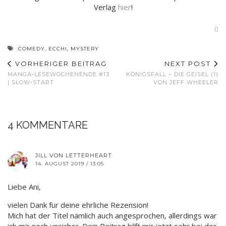
Verlag
hier
!
0
COMEDY
,
ECCHI
,
MYSTERY
VORHERIGER BEITRAG
NEXT POST
MANGA-LESEWOCHENENDE #13
KÖNIGSFALL – DIE GEISEL (1)
| SLOW-START
VON JEFF WHEELER
4 KOMMENTARE
JILL VON LETTERHEART
14. AUGUST 2019 / 13:05
Liebe Ani,
vielen Dank für deine ehrliche Rezension!
Mich hat der Titel nämlich auch angesprochen, allerdings war
ich mir noch unsicher. Dein Beitrag hilft mir jetzt sehr bei der