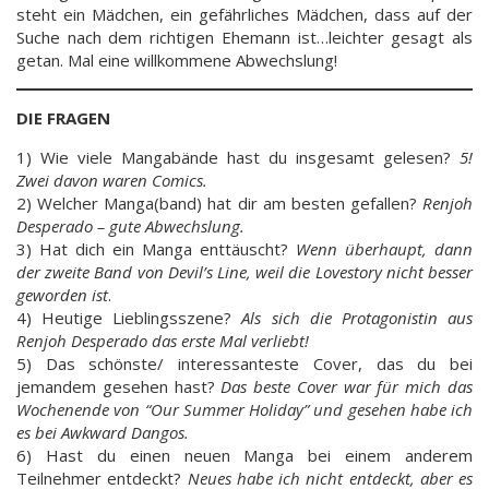
steht ein Mädchen, ein gefährliches Mädchen, dass auf der
Suche nach dem richtigen Ehemann ist…leichter gesagt als
getan. Mal eine willkommene Abwechslung!
DIE FRAGEN
1) Wie viele Mangabände hast du insgesamt gelesen?
5!
Zwei davon waren Comics.
2) Welcher Manga(band) hat dir am besten gefallen?
Renjoh
Desperado – gute Abwechslung.
3) Hat dich ein Manga enttäuscht?
Wenn überhaupt, dann
der zweite Band von Devil’s Line, weil die Lovestory nicht besser
geworden ist
.
4) Heutige Lieblingsszene?
Als sich die Protagonistin aus
Renjoh Desperado das erste Mal verliebt!
5) Das schönste/ interessanteste Cover, das du bei
jemandem gesehen hast?
Das beste Cover war für mich das
Wochenende von “Our Summer Holiday” und gesehen habe ich
es bei Awkward Dangos.
6) Hast du einen neuen Manga bei einem anderem
Teilnehmer entdeckt?
Neues habe ich nicht entdeckt, aber es