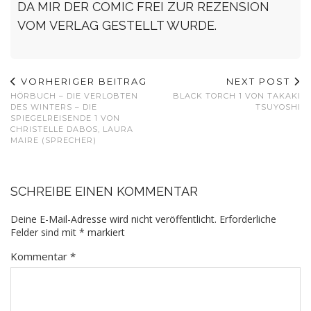
DA MIR DER COMIC FREI ZUR REZENSION
VOM VERLAG GESTELLT WURDE.
VORHERIGER BEITRAG
NEXT POST
HÖRBUCH – DIE VERLOBTEN
BLACK TORCH 1 VON TAKAKI
DES WINTERS – DIE
TSUYOSHI
SPIEGELREISENDE 1 VON
CHRISTELLE DABOS, LAURA
MAIRE (SPRECHER)
SCHREIBE EINEN KOMMENTAR
Deine E-Mail-Adresse wird nicht veröffentlicht.
Erforderliche
Felder sind mit
*
markiert
Kommentar
*