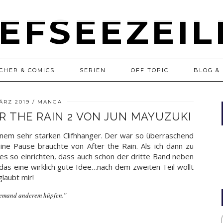
CHER & COMICS
SERIEN
OFF TOPIC
BLOG & 
MÄRZ 2019
MANGA
R THE RAIN 2 VON JUN MAYUZUKI
inem sehr starken Clifhhanger. Der war so überraschend
eine Pause brauchte von After the Rain. Als ich dann zu
 es so einrichten, dass auch schon der dritte Band neben
 das eine wirklich gute Idee…nach dem zweiten Teil wollt
glaubt mir!
 jemand anderem hüpfen.”