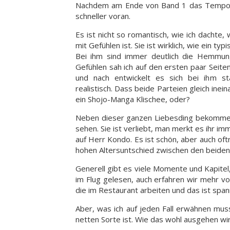
Nachdem am Ende von Band 1 das Tempo le
schneller voran.
Es ist nicht so romantisch, wie ich dachte,
mit Gefühlen ist. Sie ist wirklich, wie ein typ
Bei ihm sind immer deutlich die Hemmu
Gefühlen sah ich auf den ersten paar Seiten 
und nach entwickelt es sich bei ihm stä
realistisch. Dass beide Parteien gleich inei
ein Shojo-Manga Klischee, oder?
Neben dieser ganzen Liebesding bekommen 
sehen. Sie ist verliebt, man merkt es ihr im
auf Herr Kondo. Es ist schön, aber auch oftm
hohen Altersuntschied zwischen den beiden
Generell gibt es viele Momente und Kapitel,
im Flug gelesen, auch erfahren wir mehr von
die im Restaurant arbeiten und das ist spa
Aber, was ich auf jeden Fall erwähnen mus
netten Sorte ist. Wie das wohl ausgehen wir