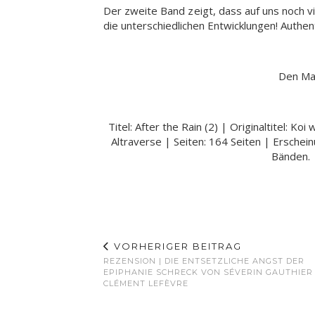
Der zweite Band zeigt, dass auf uns noch v
die unterschiedlichen Entwicklungen! Authent
Den Man
Titel: After the Rain (2) | Originaltitel: K
Altraverse | Seiten: 164 Seiten | Ersch
Bänden. 
VORHERIGER BEITRAG
REZENSION | DIE ENTSETZLICHE ANGST DER
EPIPHANIE SCHRECK VON SÉVERIN GAUTHIER
CLÉMENT LEFÈVRE