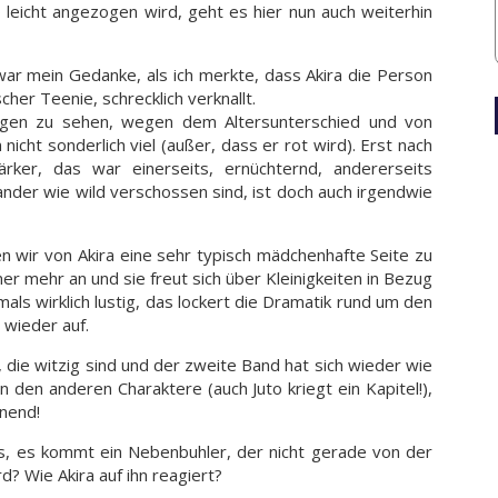
icht angezogen wird, geht es hier nun auch weiterhin
 war mein Gedanke, als ich merkte, dass Akira die Person
ischer Teenie, schrecklich verknallt.
ngen zu sehen, wegen dem Altersunterschied und von
nicht sonderlich viel (außer, dass er rot wird). Erst nach
rker, das war einerseits, ernüchternd, andererseits
nander wie wild verschossen sind, ist doch auch irgendwie
wir von Akira eine sehr typisch mädchenhafte Seite zu
mer mehr an und sie freut sich über Kleinigkeiten in Bezug
als wirklich lustig, das lockert die Dramatik rund um den
 wieder auf.
 die witzig sind und der zweite Band hat sich wieder wie
 den anderen Charaktere (auch Juto kriegt ein Kapitel!),
nnend!
s, es kommt ein Nebenbuhler, der nicht gerade von der
d? Wie Akira auf ihn reagiert?