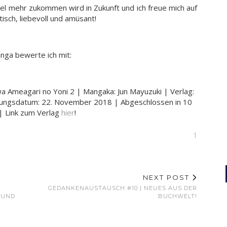
iel mehr zukommen wird in Zukunft und ich freue mich auf
isch, liebevoll und amüsant!
ga bewerte ich mit:
oi wa Ameagari no Yoni 2 | Mangaka: Jun Mayuzuki | Verlag:
einungsdatum: 22. November 2018 | Abgeschlossen in 10
| Link zum Verlag
hier
!
1
NEXT POST
GEDANKENAUSTAUSCH #10 | NEUES AUS DER
 UND
BUCHWELT!