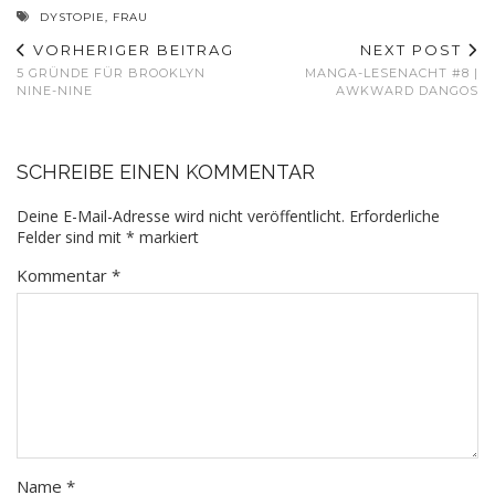
DYSTOPIE
,
FRAU
VORHERIGER BEITRAG
NEXT POST
5 GRÜNDE FÜR BROOKLYN
MANGA-LESENACHT #8 |
NINE-NINE
AWKWARD DANGOS
SCHREIBE EINEN KOMMENTAR
Deine E-Mail-Adresse wird nicht veröffentlicht.
Erforderliche
Felder sind mit
*
markiert
Kommentar
*
Name
*