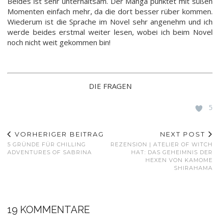
Beides ist sehr unterhaltsam. Der Manga punktet mit süßen
Momenten einfach mehr, da die dort besser rüber kommen.
Wiederum ist die Sprache im Novel sehr angenehm und ich
werde beides erstmal weiter lesen, wobei ich beim Novel
noch nicht weit gekommen bin!
DIE FRAGEN
5
VORHERIGER BEITRAG
NEXT POST
5 GRÜNDE FÜR CHILLING
REZENSION | ATELIER OF WITCH
ADVENTURES OF SABRINA
HAT: DAS GEHEIMNIS DER
HEXEN VON KAMOME
SHIRAHAMA
19 KOMMENTARE