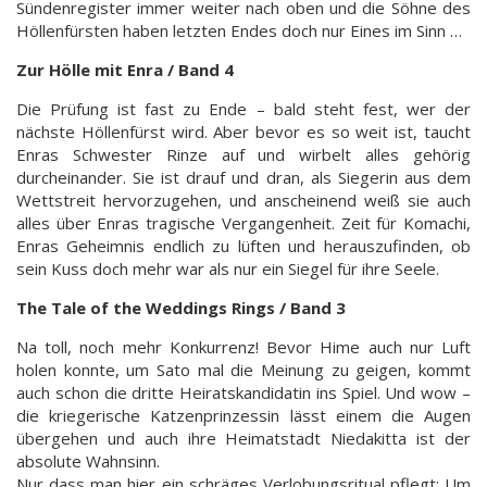
Sündenregister immer weiter nach oben und die Söhne des
Höllenfürsten haben letzten Endes doch nur Eines im Sinn …
Zur Hölle mit Enra / Band 4
Die Prüfung ist fast zu Ende – bald steht fest, wer der
nächste Höllenfürst wird. Aber bevor es so weit ist, taucht
Enras Schwester Rinze auf und wirbelt alles gehörig
durcheinander. Sie ist drauf und dran, als Siegerin aus dem
Wettstreit hervorzugehen, und anscheinend weiß sie auch
alles über Enras tragische Vergangenheit. Zeit für Komachi,
Enras Geheimnis endlich zu lüften und herauszufinden, ob
sein Kuss doch mehr war als nur ein Siegel für ihre Seele.
The Tale of the Weddings Rings / Band 3
Na toll, noch mehr Konkurrenz! Bevor Hime auch nur Luft
holen konnte, um Sato mal die Meinung zu geigen, kommt
auch schon die dritte Heiratskandidatin ins Spiel. Und wow –
die kriegerische Katzenprinzessin lässt einem die Augen
übergehen und auch ihre Heimatstadt Niedakitta ist der
absolute Wahnsinn.
Nur dass man hier ein schräges Verlobungsritual pflegt: Um