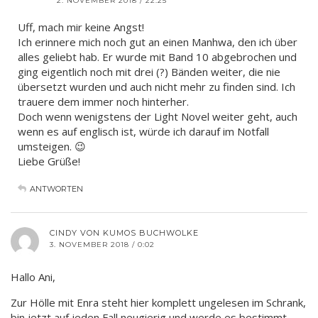
2. NOVEMBER 2018 / 22:25
Uff, mach mir keine Angst!
Ich erinnere mich noch gut an einen Manhwa, den ich über
alles geliebt hab. Er wurde mit Band 10 abgebrochen und
ging eigentlich noch mit drei (?) Bänden weiter, die nie
übersetzt wurden und auch nicht mehr zu finden sind. Ich
trauere dem immer noch hinterher.
Doch wenn wenigstens der Light Novel weiter geht, auch
wenn es auf englisch ist, würde ich darauf im Notfall
umsteigen. 😉
Liebe Grüße!
ANTWORTEN
CINDY VON KUMOS BUCHWOLKE
3. NOVEMBER 2018 / 0:02
Hallo Ani,
Zur Hölle mit Enra steht hier komplett ungelesen im Schrank,
bin jetzt auf jeden Fall neugierig und werde es bestimmt