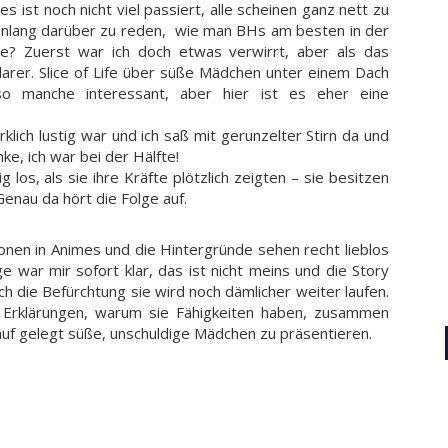
 es ist noch nicht viel passiert, alle scheinen ganz nett zu
enlang darüber zu reden, wie man BHs am besten in der
e? Zuerst war ich doch etwas verwirrt, aber als das
larer. Slice of Life über süße Mädchen unter einem Dach
 so manche interessant, aber hier ist es eher eine
klich lustig war und ich saß mit gerunzelter Stirn da und
ke, ich war bei der Hälfte!
g los, als sie ihre Kräfte plötzlich zeigten – sie besitzen
Genau da hört die Folge auf.
ionen in Animes und die Hintergründe sehen recht lieblos
e war mir sofort klar, das ist nicht meins und die Story
ich die Befürchtung sie wird noch dämlicher weiter laufen.
 Erklärungen, warum sie Fähigkeiten haben, zusammen
auf gelegt süße, unschuldige Mädchen zu präsentieren.