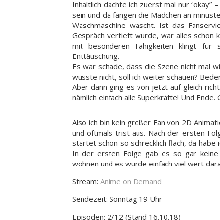
Inhaltlich dachte ich zuerst mal nur “okay” –
sein und da fangen die Mädchen an minust
Waschmaschine wäscht. Ist das Fanservic
Gespräch vertieft wurde, war alles schon k
mit besonderen Fähigkeiten klingt für
Enttäuschung.
Es war schade, dass die Szene nicht mal wir
wusste nicht, soll ich weiter schauen? Beden
Aber dann ging es von jetzt auf gleich richti
nämlich einfach alle Superkräfte! Und Ende. 
Also ich bin kein großer Fan von 2D Animat
und oftmals trist aus. Nach der ersten Folg
startet schon so schrecklich flach, da habe 
In der ersten Folge gab es so gar keine
wohnen und es wurde einfach viel wert dar
Stream:
Anime on Demand
Sendezeit: Sonntag 19 Uhr
Episoden: 2/12 (Stand 16.10.18)