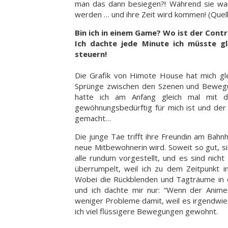
man das dann besiegen?! Während sie war
werden … und ihre Zeit wird kommen! (Que
Bin ich in einem Game? Wo ist der Contr
Ich dachte jede Minute ich müsste gl
steuern!
Die Grafik von Himote House hat mich glei
Sprünge zwischen den Szenen und Bewegun
hatte ich am Anfang gleich mal mit d
gewöhnungsbedürftig für mich ist und der 
gemacht…
Die junge Tae trifft ihre Freundin am Bahn
neue Mitbewohnerin wird. Soweit so gut, s
alle rundum vorgestellt, und es sind nich
überrumpelt, weil ich zu dem Zeitpunkt 
Wobei die Rückblenden und Tagträume in e
und ich dachte mir nur: “Wenn der Anime
weniger Probleme damit, weil es irgendwie
ich viel flüssigere Bewegungen gewohnt.