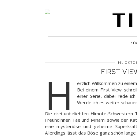
BÜ
16. OKTO
FIRST VIE
H
erzlich Willkommen zu einem
Bei einem First View schre
einer Serie, dabei rede ic
Werde ich es weiter schaue
Die drei unbeliebten Himote-Schwestern 
Freundinnen Tae und Minami sowie der Katze
eine mysteriöse und geheime Superkraf
Allerdings lässt das Böse ganz schön lange a