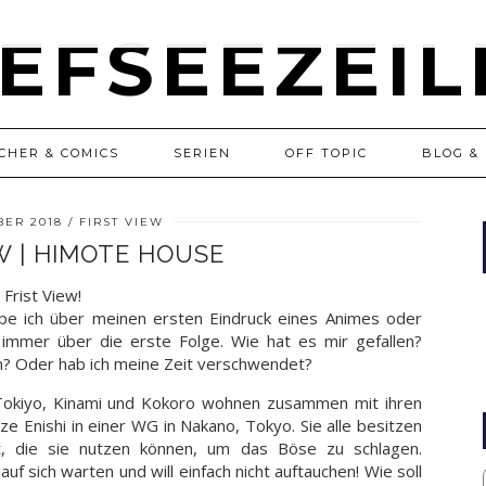
CHER & COMICS
SERIEN
OFF TOPIC
BLOG & 
BER 2018
FIRST VIEW
W | HIMOTE HOUSE
 Frist View!
ibe ich über meinen ersten Eindruck eines Animes oder
h immer über die erste Folge. Wie hat es mir gefallen?
n? Oder hab ich meine Zeit verschwendet?
Tokiyo, Kinami und Kokoro wohnen zusammen mit ihren
 Enishi in einer WG in Nakano, Tokyo. Sie alle besitzen
t, die sie nutzen können, um das Böse zu schlagen.
uf sich warten und will einfach nicht auftauchen! Wie soll