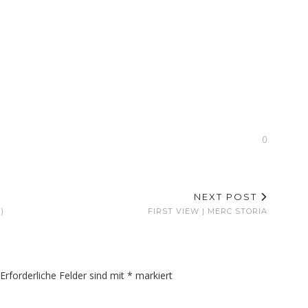
0
NEXT POST
)
FIRST VIEW | MERC STORIA
Erforderliche Felder sind mit
*
markiert