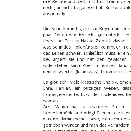
ihre Rechte und denkt nicht im Traum daran,
noch gar nicht begangen hat. Kurzentsch
abspenstig.
Die Serie kommt gleich zu Beginn auf den
paar Seiten war ich echt gut unterhalte
feststand: Enra ist klasse. Ziemlich klasse…
Also Sohn des Höllenfürsten kommt er in 
das Leben schwer, schließlich muss er ein 
sie, ärgert sie und hat den gewissen 
widerstehen kann. Aber im ersten Band p
nennenswertes (kaum was), trotzdem ist es 
Es gibt sehr viele klassische Shojo-Eleme
Enra, FanFan, ein putziges Wesen, das
Fantasyelemente, bzw. der Höllenidee, heb
wieder.
Der Manga hat an manchen Stellen e
Liebeskomödie und bringt Szenen, die in ein
was ich damit meine!? Also, Komachi denk
getrieben wurden und man das verhindern ka
wird authentisch und mit viel Einblick i