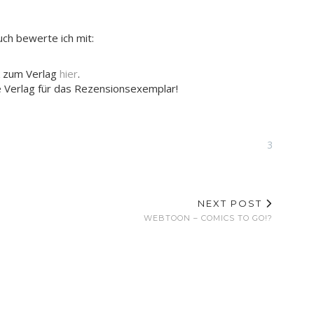
ch bewerte ich mit:
k zum Verlag
hier
.
é Verlag für das Rezensionsexemplar!
3
NEXT POST
WEBTOON – COMICS TO GO!?