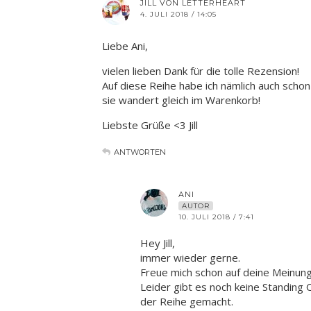
JILL VON LETTERHEART
4. JULI 2018 / 14:05
Liebe Ani,
vielen lieben Dank für die tolle Rezension!
Auf diese Reihe habe ich nämlich auch scho
sie wandert gleich im Warenkorb!
Liebste Grüße <3 Jill
ANTWORTEN
ANI
AUTOR
10. JULI 2018 / 7:41
Hey Jill,
immer wieder gerne.
Freue mich schon auf deine Meinun
Leider gibt es noch keine Standing 
der Reihe gemacht.