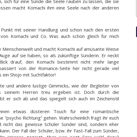
 sich für eine Sünde die Seele rauben zu lassen, die sie
lossen macht Komachi ihm eine Seele nach der anderen
 Punkt mit seiner Handlung und schon nach den ersten
n von Komachi und Co. Was auch schon gleich für mich
die Menschenwelt und macht Komachi auf amüsante Weise
Auge auf sie haben, so als zukünftige Sünderin. Er neckt
Blick drauf, den Komachi bestimmt nicht mehr lange
assiert von der Romance-Seite her nicht gerade viel
ein Shojo mit Suchtfaktor!
nte und andere lustige Gimmicks, wie der Begleiter von
s seinem Herren treu ergeben ist. Doch durch die
t er sich ab und das spiegelt sich auch im Zeichenstil
inen etwas düsteren Touch für eine romantische
e “psycho Richtung” gehen. Wahrscheinlich fragt ihr euch
t nicht das gewisse Schüler Sünder sind, sondern eher
nn. Der Fall der Schüler, bzw. ihr Fast-Fall zum Sünder,
n ihr Inneres gezeigt. Aber was sagt Enra wohl dazu?