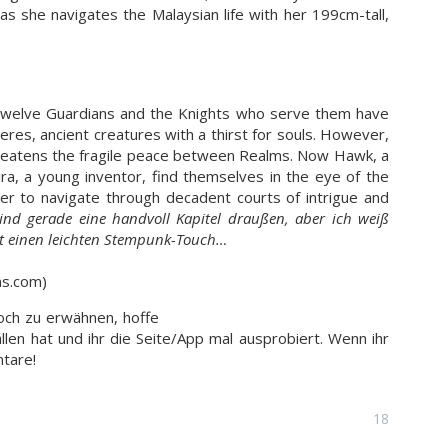
 as she navigates the Malaysian life with her 199cm-tall,
 twelve Guardians and the Knights who serve them have
es, ancient creatures with a thirst for souls. However,
hreatens the fragile peace between Realms. Now Hawk, a
a, a young inventor, find themselves in the eye of the
er to navigate through decadent courts of intrigue and
ind gerade eine handvoll Kapitel draußen, aber ich weiß
hat einen leichten Stempunk-Touch…
ns.com)
och zu erwähnen, hoffe
allen hat und ihr die Seite/App mal ausprobiert. Wenn ihr
ntare!
18