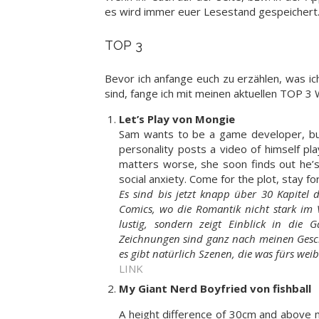
es wird immer euer Lesestand gespeichert
TOP 3
Bevor ich anfange euch zu erzählen, was ic
sind, fange ich mit meinen aktuellen TOP 3
Let’s Play von Mongie
Sam wants to be a game developer, but
personality posts a video of himself pl
matters worse, she soon finds out he’
social anxiety. Come for the plot, stay f
Es sind bis jetzt knapp über 30 Kapitel
Comics, wo die Romantik nicht stark im V
lustig, sondern zeigt Einblick in die
Zeichnungen sind ganz nach meinen Geschm
es gibt natürlich Szenen, die was fürs wei
LINK
My Giant Nerd Boyfried von fishball
A height difference of 30cm and above m