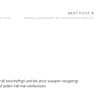
NEXT POST
N CHIE
MANGA-LESENACHT #3 | AWKWARD DANGOS
roß beschäftigt und bin jetzt suuuper neugierig!
f jeden Fall mal reinfuchsen.