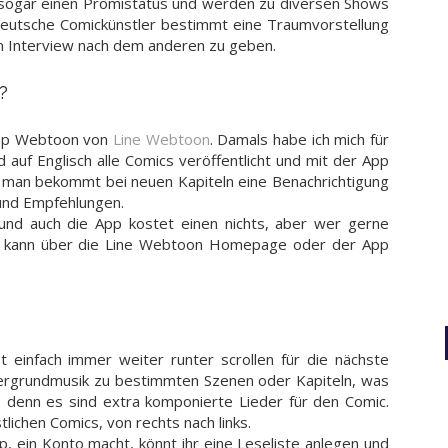
r sogar einen Promistatus und werden zu diversen Shows
r deutsche Comickünstler bestimmt eine Traumvorstellung
in Interview nach dem anderen zu geben.
?
 App Webtoon von
Line Webtoon
. Damals habe ich mich für
 auf Englisch alle Comics veröffentlicht und mit der App
en, man bekommt bei neuen Kapiteln eine Benachrichtigung
 und Empfehlungen.
 und auch die App kostet einen nichts, aber wer gerne
, kann über die Line Webtoon Homepage oder der App
t einfach immer weiter runter scrollen für die nächste
tergrundmusik zu bestimmten Szenen oder Kapiteln, was
ch, denn es sind extra komponierte Lieder für den Comic.
stlichen Comics, von rechts nach links.
p, ein Konto macht, könnt ihr eine Leseliste anlegen und