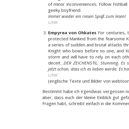
of minor inconveniences. Follow Fishball
geeky boyfriend.
Immer wieder ein riesen Spaß zum lesen!
LINK
Empyrea von Ohkates
For centuries,
protected Mankind from the fearsome Ker
a series of sudden and brutal attacks t
Knight who bows before no one, and Kir
storm and will have to rely on each oth
deceit…
DER ZEICHENSTIL. Stunning. Es s
jetzt schon, dass ich es lieben werde. Es 
LINK
(englische Texte und Bilder von webtoo
Bestimmt habe ich irgendwas vergessen n
aber, dass euch der kleine Einblick gut gef
Fragen habt, schreibt einfach in die Komme