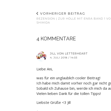
VORHERIGER BEITRAG
REZENSION | ZUR HÖLLE MIT ENRA BAND 1 VO
SHIMIDA
4 KOMMENTARE
JILL VON LETTERHEART
4. JULI 2018 / 14:03
Liebe Ani,
was für ein unglaublich cooler Beitrag!
Ich habe mich damit vorher noch gar nicht g
Sobald ich Zuhause bin, werde ich mich da au
Vielen lieben Dank für die tollen Tipps!
Liebste Grüße <3 Jill