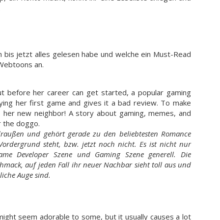
.
h bis jetzt alles gelesen habe und welche ein Must-Read
 Webtoons an.
 before her career can get started, a popular gaming
aying her first game and gives it a bad review. To make
s her new neighbor! A story about gaming, memes, and
or the doggo.
 draußen und gehört gerade zu den beliebtesten Romance
ordergrund steht, bzw. jetzt noch nicht. Es ist nicht nur
 Game Developer Szene und Gaming Szene generell. Die
ack, auf jeden Fall ihr neuer Nachbar sieht toll aus und
bliche Auge sind.
ight seem adorable to some, but it usually causes a lot