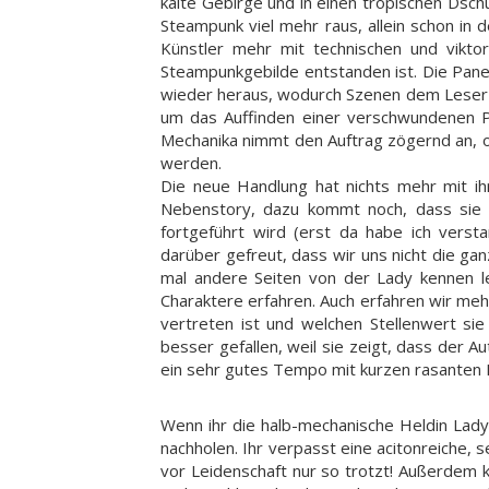
kalte Gebirge und in einen tropischen Dschu
Steampunk viel mehr raus, allein schon in
Künstler mehr mit technischen und viktori
Steampunkgebilde entstanden ist. Die Pan
wieder heraus, wodurch Szenen dem Leser r
um das Auffinden einer verschwundenen P
Mechanika nimmt den Auftrag zögernd an, o
werden.
Die neue Handlung hat nichts mehr mit ih
Nebenstory, dazu kommt noch, dass sie z
fortgeführt wird (erst da habe ich verst
darüber gefreut, dass wir uns nicht die ga
mal andere Seiten von der Lady kennen le
Charaktere erfahren. Auch erfahren wir mehr
vertreten ist und welchen Stellenwert si
besser gefallen, weil sie zeigt, dass der A
ein sehr gutes Tempo mit kurzen rasanten
Wenn ihr die halb-mechanische Heldin Lady 
nachholen. Ihr verpasst eine acitonreiche,
vor Leidenschaft nur so trotzt! Außerdem 