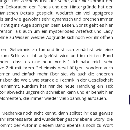
ngel. Der Zeichenstil ist der Selbe, aber hier kommt der
 der Dekoration der Panels und der Hintergründe hat der
anischen Details gespielt, wodurch ein viel üppigeres
els sind wie gewohnt sehr dynamisch und brechen immer
ichtig ins Auge springen beim Lesen. Sonst geht es hier
erson, als auch um ein mysteriöses Artefakt und Lady
hne zu Wissen welche Abgründe sich noch vor ihr öffnen
rem Geheimnis zu tun und liest sich zunächst wie eine
um Schluss nicht aufgelöst wird und im dritten Band
anden, dass es eine neue Arc ist). Ich habe mich sehr
nze Zeit mit ihrem Geheimnis beschäftigen, sondern auch
rnen und einfach mehr über sie, als auch die anderen
 über die Welt, wie stark die Technik in der Gesellschaft
e einnimmt. Rundum hat mir die neue Handlung ein Tick
utor abwechslungsreich schreiben kann und er behält hier
 Momenten, die immer wieder viel Spannung aufbauen.
Mechanika noch nicht kennt, dann solltet ihr das gewiss
 sehr interessante und wunderbar geschriebene Story, die
kommt der Autor in diesem Band ebenfalls noch zu Wort