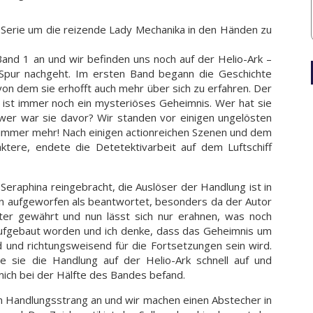
Serie um die reizende Lady Mechanika in den Händen zu
Band 1 an und wir befinden uns noch auf der Helio-Ark –
 Spur nachgeht. Im ersten Band begann die Geschichte
von dem sie erhofft auch mehr über sich zu erfahren. Der
ist immer noch ein mysteriöses Geheimnis. Wer hat sie
er war sie davor? Wir standen vor einigen ungelösten
immer mehr! Nach einigen actionreichen Szenen und dem
ktere, endete die Detetektivarbeit auf dem Luftschiff
 Seraphina reingebracht, die Auslöser der Handlung ist in
n aufgeworfen als beantwortet, besonders da der Autor
kter gewährt und nun lässt sich nur erahnen, was noch
ufgebaut worden und ich denke, dass das Geheimnis um
d und richtungsweisend für die Fortsetzungen sein wird.
e sie die Handlung auf der Helio-Ark schnell auf und
 mich bei der Hälfte des Bandes befand.
n Handlungsstrang an und wir machen einen Abstecher in