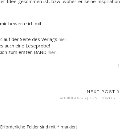
der Idee gekommen ist, bzw. woher er seine Inspiration
mic bewerte ich mit:
ic auf der Seite des Verlags
hier
.
es auch eine Leseprobe!
sion zum ersten BAND
hier
.
1
NEXT POST
AUDIOBOOKS | JUNI-HÖRLISTE
Erforderliche Felder sind mit
*
markiert