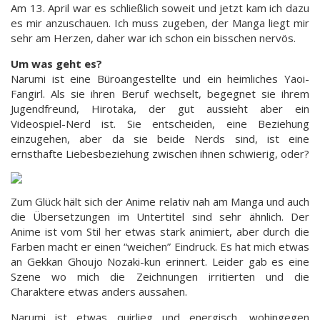
Am 13. April war es schließlich soweit und jetzt kam ich dazu
es mir anzuschauen. Ich muss zugeben, der Manga liegt mir
sehr am Herzen, daher war ich schon ein bisschen nervös.
Um was geht es?
Narumi ist eine Büroangestellte und ein heimliches Yaoi-
Fangirl. Als sie ihren Beruf wechselt, begegnet sie ihrem
Jugendfreund, Hirotaka, der gut aussieht aber ein
Videospiel-Nerd ist. Sie entscheiden, eine Beziehung
einzugehen, aber da sie beide Nerds sind, ist eine
ernsthafte Liebesbeziehung zwischen ihnen schwierig, oder?
Zum Glück hält sich der Anime relativ nah am Manga und auch
die Übersetzungen im Untertitel sind sehr ähnlich. Der
Anime ist vom Stil her etwas stark animiert, aber durch die
Farben macht er einen “weichen” Eindruck. Es hat mich etwas
an Gekkan Ghoujo Nozaki-kun erinnert. Leider gab es eine
Szene wo mich die Zeichnungen irritierten und die
Charaktere etwas anders aussahen.
Narumi ist etwas quirlieg und energisch, wohingegen