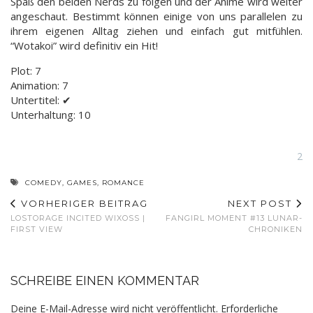
Spaß den beiden Nerds zu folgen und der Anime wird weiter
angeschaut. Bestimmt können einige von uns parallelen zu
ihrem eigenen Alltag ziehen und einfach gut mitfühlen.
“Wotakoi” wird definitiv ein Hit!
Plot: 7
Animation: 7
Untertitel: ✔
Unterhaltung: 10
2
COMEDY
,
GAMES
,
ROMANCE
VORHERIGER BEITRAG
NEXT POST
LOSTORAGE INCITED WIXOSS |
FANGIRL MOMENT #13 LUNAR-
FIRST VIEW
CHRONIKEN
SCHREIBE EINEN KOMMENTAR
Deine E-Mail-Adresse wird nicht veröffentlicht.
Erforderliche