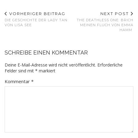
VORHERIGER BEITRAG
NEXT POST
DIE GESCHICHTE DER LADY TAN
THE DEATHLESS ONE: BRICH
VON LISA SEE
MEINEN FLUCH VON EMMA
HAMM
SCHREIBE EINEN KOMMENTAR
Deine E-Mail-Adresse wird nicht veröffentlicht.
Erforderliche
Felder sind mit
*
markiert
Kommentar
*