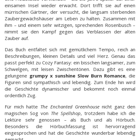
einsamen Insel wieder erwacht. Dort trifft sie auf einen
mürrischen Gärtner, der versucht, die langsam sterbenden
Zaubergewächshäuser am Leben zu halten. Zusammen mit
ihm – und einem sehr witzigen, sprechenden Rosenbusch –
nimmt sie den Kampf gegen das Verblassen der alten
Zauber auf.
Das Buch entfaltet sich mit gemütlichem Tempo, reich an
Beschreibungen, kleinen Details und viel Herz. Genau das
passt perfekt zu Cozy Fantasy: ein bisschen langsamer, zum
Schwelgen, mit leisen Zwischentönen. Dazu gibt es eine
gelungene
grumpy x sunshine Slow Burn Romance
, die
Figuren sind sympathisch und lebendig. Zum Ende hin wird
die Geschichte dynamischer und bekommt noch einmal
ordentlich Zug.
Für mich hatte
The Enchanted Greenhouse
nicht ganz den
magischen Sog von
The Spellshop
, trotzdem habe ich die
Lektüre sehr genossen – als Buch und als Hörbuch.
Besonders die Hörbuchfassung ist hervorragend
eingesprochen und hat die Geschichte wunderbar lebendig
gemacht.