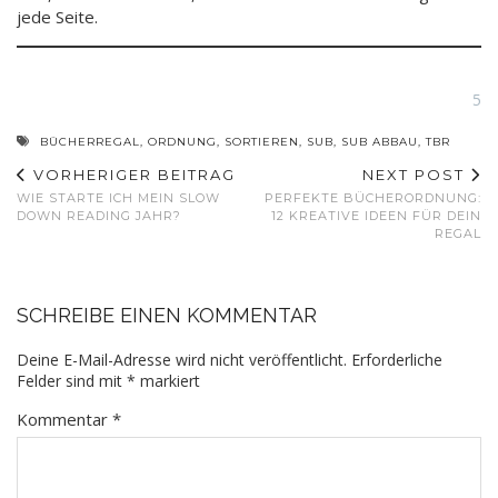
jede Seite.
5
BÜCHERREGAL
,
ORDNUNG
,
SORTIEREN
,
SUB
,
SUB ABBAU
,
TBR
VORHERIGER BEITRAG
NEXT POST
WIE STARTE ICH MEIN SLOW
PERFEKTE BÜCHERORDNUNG:
DOWN READING JAHR?
12 KREATIVE IDEEN FÜR DEIN
REGAL
SCHREIBE EINEN KOMMENTAR
Deine E-Mail-Adresse wird nicht veröffentlicht.
Erforderliche
Felder sind mit
*
markiert
Kommentar
*