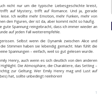
ch nicht nur um die typische Liebesgeschichte kreist,
rifft auf Mystery, trifft auf Romance. Und ja, gerade
 leise. Ich wollte mehr Emotion, mehr Funken, mehr von
n den Figuren, der ist da, aber kommt nicht so häufig.
ine gute Spannung reingebracht, dass ich immer wieder an
nde auf jeden Fall weiterempfehle.
erissen. Selbst wenn die Dynamik zwischen Alice und
die Stimmen haben sie lebendig gemacht. Man fühlt die
leine Spannungen – einfach, weil so gut gelesen wurde.
 Emily Henry, auch wenn es sich deutlich von den anderen
Highlight. Die Atmosphäre, die Charaktere, das Setting –
richtig zur Geltung. Wer Emily Henry mag und Lust auf
es) hat, sollte unbedingt reinhören!
1