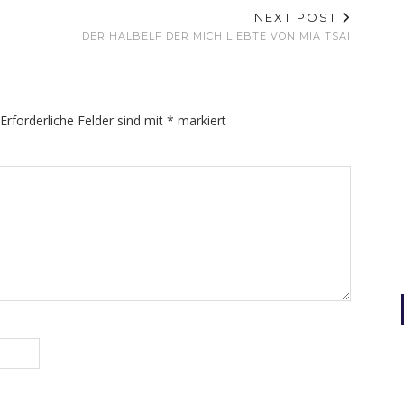
NEXT POST
DER HALBELF DER MICH LIEBTE VON MIA TSAI
Erforderliche Felder sind mit
*
markiert