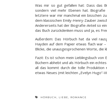
Was mir so gut gefallen hat: Dass das Bu
sondern viel mehr Ebenen hat. Biografie t
letztere war mir manchmal ein bisschen zu
dem klassischen Emily-Henry-Zauber zwische
Andererseits hat der Biografie-Anteil so e
das Buch zurückdenken muss und ja, es Freu
Außerdem: Das Hörbuch hat da viel rausg
Hayden auf dem Papier etwas flach war – 
Blicke, die unausgesprochenen Worte, die k
Fazit: Es ist schon mein Lieblingsbuch von
Büchern abhebt und als Hörbuch ein echtes 
all das kommt durch die tolle Produktion 
etwas Neues (mit leichten „Evelyn Hugo“-Vib
HÖRBUCH
,
LIEBE
,
ROMANCE