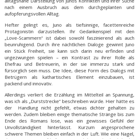
alltagsnahe Darstellung von Junos Konflikten und ihrer Suche
nach einem Ausbruch aus dem durchgeplanten und
aufopferungsvollen Alltag.
Hefter gelingt es, Juno als tiefsinnige, facettenreiche
Protagonistin darzustellen. Ihr Gedankenspiel mit den
„Love-Scammern“ ist dabei sowohl faszinierend als auch
beunruhigend. Durch ihre nächtlichen Dialoge gewinnt Juno
ein Stück Freiheit, sie kann sich darin neu erfinden und
ungezwungen spielen – ein Kontrast zu ihrer Rolle als
Ehefrau und Betreuerin, in der sie immerzu stark und
fürsorglich sein muss. Die Idee, diese Form des Dialogs mit
Betrügern als kathartisches Element einzubauen, ist
packend und innovativ.
Allerdings verliert die Erzählung im Mittelteil an Spannung,
was ich als „Durststrecke“ beschreiben würde. Hier hätte es
der Handlung nicht gefehlt, etwas dichter gehalten zu
werden. Zudem bleiben einige thematische Stränge bis zum
Ende des Romans lose, was ein gewisses Gefühl der
Unvollständigkeit hinterlässt. Kurzum angesprochene
schwere Themen bleiben einfach in der Luft. Wie eine Nagel,