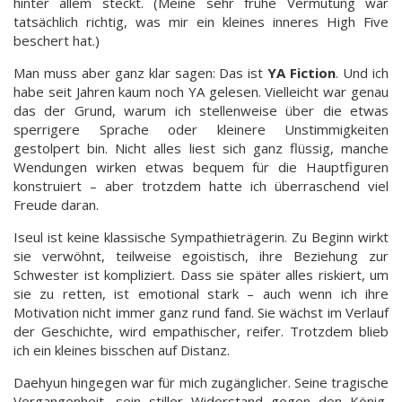
hinter allem steckt. (Meine sehr frühe Vermutung war
tatsächlich richtig, was mir ein kleines inneres High Five
beschert hat.)
Man muss aber ganz klar sagen: Das ist
YA Fiction
. Und ich
habe seit Jahren kaum noch YA gelesen. Vielleicht war genau
das der Grund, warum ich stellenweise über die etwas
sperrigere Sprache oder kleinere Unstimmigkeiten
gestolpert bin. Nicht alles liest sich ganz flüssig, manche
Wendungen wirken etwas bequem für die Hauptfiguren
konstruiert – aber trotzdem hatte ich überraschend viel
Freude daran.
Iseul ist keine klassische Sympathieträgerin. Zu Beginn wirkt
sie verwöhnt, teilweise egoistisch, ihre Beziehung zur
Schwester ist kompliziert. Dass sie später alles riskiert, um
sie zu retten, ist emotional stark – auch wenn ich ihre
Motivation nicht immer ganz rund fand. Sie wächst im Verlauf
der Geschichte, wird empathischer, reifer. Trotzdem blieb
ich ein kleines bisschen auf Distanz.
Daehyun hingegen war für mich zugänglicher. Seine tragische
Vergangenheit, sein stiller Widerstand gegen den König,