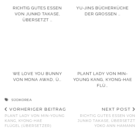
RICHTIG GUTES ESSEN
YU-JINS BÜCHERKÜCHE
VON JUNKO TAKASE,
DER GROSSEN …
ÜBERSETZT …
WE LOVE YOU BUNNY
PLANT LADY VON MIN-
VON MONA AWAD, Ü…
YOUNG KANG, KYONG-HAE
FLÜ…
SÜDKOREA
VORHERIGER BEITRAG
NEXT POST
PLANT LADY VON MIN-YOUNG
RICHTIG GUTES ESSEN VON
KANG, KYONG-HAE
JUNKO TAKASE, ÜBERSETZT
FLÜGEL (ÜBERSETZER)
YOKO ANN HAMANN