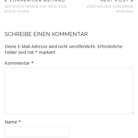
VORHERIGER BEITRAG
NEXT POST
WO AUCH IMMER IHR SEID VON
VERTRAUEN VON DROR
KHUÊ PHAM
MISHANI
SCHREIBE EINEN KOMMENTAR
Deine E-Mail-Adresse wird nicht veröffentlicht.
Erforderliche
Felder sind mit
*
markiert
Kommentar
*
Name
*