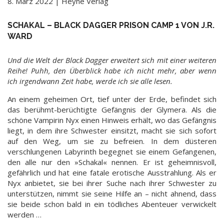
8. März 2022 | Heyne Verlag
SCHAKAL – BLACK DAGGER PRISON CAMP 1 VON J.R.
WARD
Und die Welt der Black Dagger erweitert sich mit einer weiteren
Reihe! Puhh, den Überblick habe ich nicht mehr, aber wenn
ich irgendwann Zeit habe, werde ich sie alle lesen.
An einem geheimen Ort, tief unter der Erde, befindet sich
das berühmt-berüchtigte Gefängnis der Glymera. Als die
schöne Vampirin Nyx einen Hinweis erhält, wo das Gefängnis
liegt, in dem ihre Schwester einsitzt, macht sie sich sofort
auf den Weg, um sie zu befreien. In dem düsteren
verschlungenen Labyrinth begegnet sie einem Gefangenen,
den alle nur den »Schakal« nennen. Er ist geheimnisvoll,
gefährlich und hat eine fatale erotische Ausstrahlung. Als er
Nyx anbietet, sie bei ihrer Suche nach ihrer Schwester zu
unterstützen, nimmt sie seine Hilfe an – nicht ahnend, dass
sie beide schon bald in ein tödliches Abenteuer verwickelt
werden …