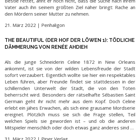
Bestie rettet, ahnt er noch nicht, dass die Suche nach ihrem
Vater auch ihn seinem größten Ziel näher bringt: Rache an
den Mördern seiner Mutter zu nehmen.
21. März 2022 | Penhaligon
THE BEAUTIFUL (DER HOF DER LÖWEN 1): TÖDLICHE
DÄMMERUNG VON RENÉE AHDIEH
Als die junge Schneiderin Celine 1872 in New Orleans
ankommt, ist sie von der wilden Lebensfreude der Stadt
sofort verzaubert. Eigentlich wollte sie hier ein respektables
Leben führen, aber Freunde findet sie stattdessen in der
schillernden Unterwelt der Stadt, die von den Toten
beherrscht wird. Besonders der rätselhafte Sébastien Saint
Germain geht ihr nicht mehr aus dem Kopf. Doch Celine
erlebt ein jähes Erwachen, als sich eine grausame Mordserie
ereignet. Plötzlich muss sie sich die Frage stellen, Teil
welchen Spiels sie geworden ist – und ob die anderen
Mitspieler menschlich oder doch etwas ganz anderes sind …
31. März 2022 | Piper Verlag