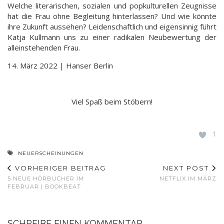
Welche literarischen, sozialen und popkulturellen Zeugnisse
hat die Frau ohne Begleitung hinterlassen? Und wie könnte
ihre Zukunft aussehen? Leidenschaftlich und eigensinnig führt
Katja Kullmann uns zu einer radikalen Neubewertung der
alleinstehenden Frau.
14. März 2022 | Hanser Berlin
Viel Spaß beim Stöbern!
1
NEUERSCHEINUNGEN
VORHERIGER BEITRAG
NEXT POST
5 NEUE HÖRBUCHER IM
NETFLIX IM MÄRZ
FEBRUAR | BOOKBEAT
SCHREIBE EINEN KOMMENTAR