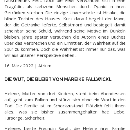
rauschendes Fest. Doch die Feier verwandelt sich in eine
Tragödie, als siebzehn Menschen durch Zyanid in ihren
Getränken sterben. Die einzige Unversehrte ist Hisako, die
blinde Tochter des Hauses. Kurz darauf begeht der Mann,
der die Getränke lieferte, Selbstmord und besiegelt damit
scheinbar seine Schuld, während seine Motive im Dunkeln
bleiben. Jahre später versuchen die Autorin eines Buches
über das Verbrechen und ein Ermittler, der Wahrheit auf die
Spur zu kommen. Doch die Wahrheit ist immer nur das, was
wir aus unserer Perspektive sehen …
16. März 2022 | Atrium
DIE WUT, DIE BLEIBT VON MAREIKE FALLWICKL
Helene, Mutter von drei Kindern, steht beim Abendessen
auf, geht zum Balkon und stürzt sich ohne ein Wort in den
Tod. Die Familie ist im Schockzustand. Plötzlich fehlt ihnen
alles, was sie bisher zusammengehalten hat: Liebe,
Fürsorge, Sicherheit.
Helenes beste Freundin Sarah, die ­Helene ­ihrer Familie