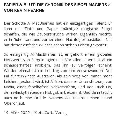
PAPIER & BLUT: DIE CHRONIK DES SIEGELMAGIERS 2
VON KEVIN HEARNE
Der Schotte Al MacBharrais hat ein einzigartiges Talent. Er
kann mit Tinte und Papier mächtige magische Siegel
schaffen, die wie Zaubersprüche wirken. Eigentlich möchte
er in Ruhestand und vorher einen Nachfolger ausbilden. Nur
hat dieser einfache Wunsch schon sieben Leben gekostet.
So einzigartig Al MacBharais ist, er gehört einem globalen
Netzwerk von Siegelmagiern an. Vor allem aber hat Al ein
schauderhaftes Problem, das ihn zu verfolgen scheint:
Wieder einmal ist ein Lehrling von ihm verschwunden. Der
Fall führt ihn nach Australien. Als sein Weg von immer mehr
Leichen gesäumt wird, ist Al froh, dass er Unterstützung von
Nadia, einer fabelhaften Nahkämpferin, und von Buck Foi,
dem whiskytrinkenden Hobgoblin bekommt. Und dann taucht
auch noch eine Druide Namens Atticus mit seinem Hund
Oberon auf.
19. März 2022 | Klett-Cotta Verlag