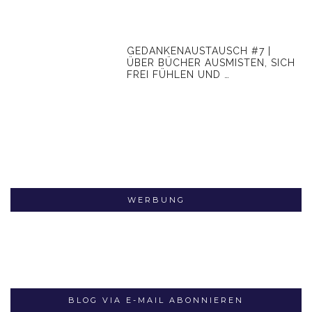
GEDANKENAUSTAUSCH #7 |
ÜBER BÜCHER AUSMISTEN, SICH
FREI FÜHLEN UND …
WERBUNG
BLOG VIA E-MAIL ABONNIEREN