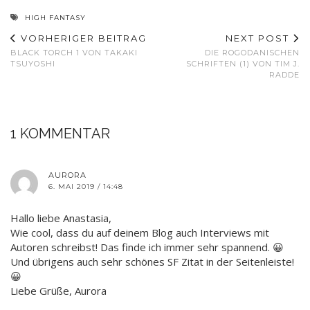
HIGH FANTASY
VORHERIGER BEITRAG
NEXT POST
BLACK TORCH 1 VON TAKAKI
DIE ROGODANISCHEN
TSUYOSHI
SCHRIFTEN (1) VON TIM J.
RADDE
1 KOMMENTAR
AURORA
6. MAI 2019 / 14:48
Hallo liebe Anastasia,
Wie cool, dass du auf deinem Blog auch Interviews mit
Autoren schreibst! Das finde ich immer sehr spannend. 😀
Und übrigens auch sehr schönes SF Zitat in der Seitenleiste!
😀
Liebe Grüße, Aurora