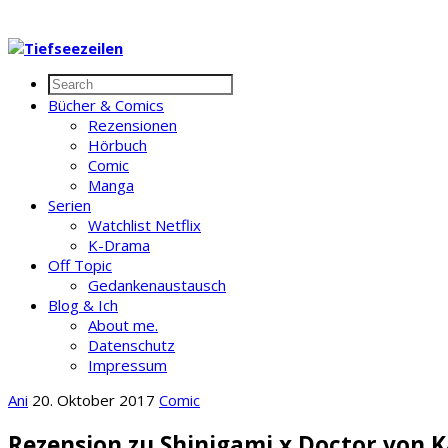
Bücher & Comics
Rezensionen
Hörbuch
Comic
Manga
Serien
Watchlist Netflix
K-Drama
Off Topic
Gedankenaustausch
Blog & Ich
About me.
Datenschutz
Impressum
Ani
20. Oktober 2017
Comic
Rezension zu Shinigami x Doctor von