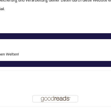
il.
chen Welten!