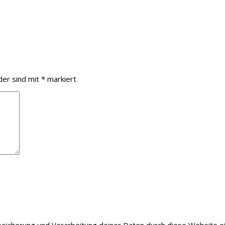
der sind mit
*
markiert
Speicherung und Verarbeitung deiner Daten durch diese Website 