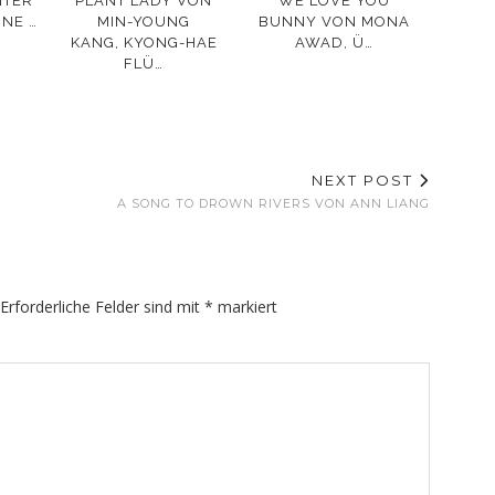
NTER
PLANT LADY VON
WE LOVE YOU
NE …
MIN-YOUNG
BUNNY VON MONA
KANG, KYONG-HAE
AWAD, Ü…
FLÜ…
NEXT POST
A SONG TO DROWN RIVERS VON ANN LIANG
Erforderliche Felder sind mit
*
markiert