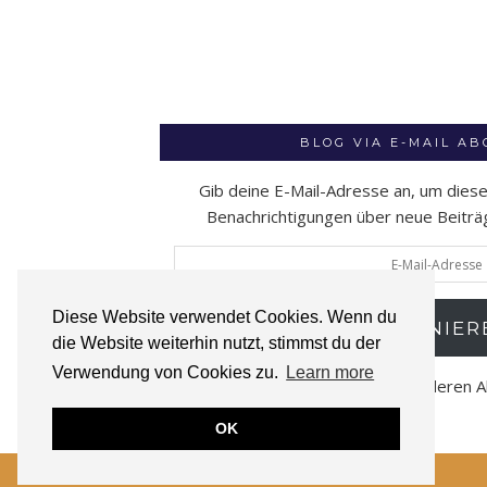
BLOG VIA E-MAIL A
Gib deine E-Mail-Adresse an, um dies
Benachrichtigungen über neue Beiträge
E-
Mail-
Adresse
Diese Website verwendet Cookies. Wenn du
ABONNIER
die Website weiterhin nutzt, stimmst du der
Verwendung von Cookies zu.
Learn more
Schließe dich 52 anderen 
OK
© 2026
TIEFSEEZEILEN