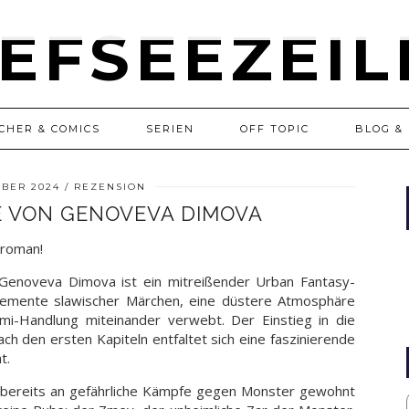
CHER & COMICS
SERIEN
OFF TOPIC
BLOG & 
MBER 2024
REZENSION
E VON GENOVEVA DIMOVA
sroman!
Genoveva Dimova ist ein mitreißender Urban Fantasy-
lemente slawischer Märchen, eine düstere Atmosphäre
mi-Handlung miteinander verwebt. Der Einstieg in die
ch den ersten Kapiteln entfaltet sich eine faszinierende
t.
e bereits an gefährliche Kämpfe gegen Monster gewohnt