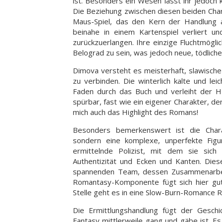
ist. Besonders ein Wesen lässt ihr jedoch
Die Beziehung zwischen diesen beiden Char
Maus-Spiel, das den Kern der Handlung a
beinahe in einem Kartenspiel verliert u
zurückzuerlangen. Ihre einzige Fluchtmöglic
Belograd zu sein, was jedoch neue, tödliche
Dimova versteht es meisterhaft, slawisch
zu verbinden. Die winterlich kalte und le
Faden durch das Buch und verleiht der Ha
spürbar, fast wie ein eigener Charakter, de
mich auch das Highlight des Romans!
Besonders bemerkenswert ist die Charak
sondern eine komplexe, unperfekte Fig
ermittelnde Polizist, mit dem sie sic
Authentizität und Ecken und Kanten. Di
spannenden Team, dessen Zusammenarbeit 
Romantasy-Komponente fügt sich hier gut
Stelle geht es in eine Slow-Burn-Romance R
Die Ermittlungshandlung fügt der Geschi
Fantasy mittlerweile gang und gäbe ist. Es