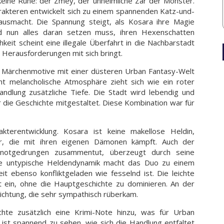
 keine Ruhe: der Zmey, der unheimliche Zar der Monster.
akteren entwickelt sich zu einem spannenden Katz-und-
usmacht. Die Spannung steigt, als Kosara ihre Magie
nd nun alles daran setzen muss, ihren Hexenschatten
hkeit scheint eine illegale Überfahrt in die Nachbarstadt
 Herausforderungen mit sich bringt.
e Märchenmotive mit einer düsteren Urban Fantasy-Welt
icht melancholische Atmosphäre zieht sich wie ein roter
ndlung zusätzliche Tiefe. Die Stadt wird lebendig und
r die Geschichte mitgestaltet. Diese Kombination war für
terentwicklung. Kosara ist keine makellose Heldin,
ur, die mit ihren eigenen Dämonen kämpft. Auch der
h notgedrungen zusammentut, überzeugt durch seine
ese untypische Heldendynamik macht das Duo zu einem
ebenso konfliktgeladen wie fesselnd ist. Die leichte
 ein, ohne die Hauptgeschichte zu dominieren. An der
ichtung, die sehr sympathisch rüberkam.
chte zusätzlich eine Krimi-Note hinzu, was für Urban
 ist spannend zu sehen, wie sich die Handlung entfaltet