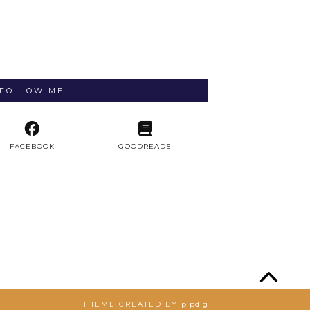
FOLLOW ME
FACEBOOK
GOODREADS
THEME CREATED BY
pipdig