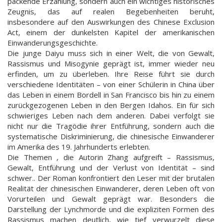
packende Erzählung, sondern auch ein wichtiges historisches
Zeugnis, das auf realen Begebenheiten beruht,
insbesondere auf den Auswirkungen des Chinese Exclusion
Act, einem der dunkelsten Kapitel der amerikanischen
Einwanderungsgeschichte.
Die junge Daiyu muss sich in einer Welt, die von Gewalt,
Rassismus und Misogynie geprägt ist, immer wieder neu
erfinden, um zu überleben. Ihre Reise führt sie durch
verschiedene Identitäten – von einer Schülerin in China über
das Leben in einem Bordell in San Francisco bis hin zu einem
zurückgezogenen Leben in den Bergen Idahos. Ein für sich
schwieriges Leben nach dem anderen. Dabei verfolgt sie
nicht nur die Tragödie ihrer Entführung, sondern auch die
systematische Diskriminierung, die chinesische Einwanderer
im Amerika des 19. Jahrhunderts erlebten.
Die Themen , die Autorin Zhang aufgreift – Rassismus,
Gewalt, Entführung und der Verlust von Identität – sind
schwer.. Der Roman konfrontiert den Leser mit der brutalen
Realität der chinesischen Einwanderer, deren Leben oft von
Vorurteilen und Gewalt geprägt war. Besonders die
Darstellung der Lynchmorde und die expliziten Formen des
Rassismus machen deutlich, wie tief verwurzelt diese