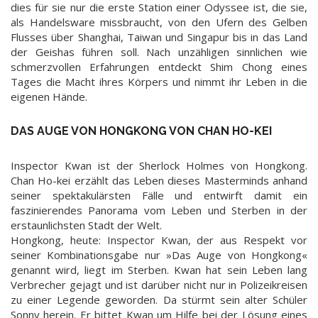
dies für sie nur die erste Station einer Odyssee ist, die sie,
als Handelsware missbraucht, von den Ufern des Gelben
Flusses über Shanghai, Taiwan und Singapur bis in das Land
der Geishas führen soll. Nach unzähligen sinnlichen wie
schmerzvollen Erfahrungen entdeckt Shim Chong eines
Tages die Macht ihres Körpers und nimmt ihr Leben in die
eigenen Hände.
DAS AUGE VON HONGKONG VON CHAN HO-KEI
Inspector Kwan ist der Sherlock Holmes von Hongkong.
Chan Ho-kei erzählt das Leben dieses Masterminds anhand
seiner spektakulärsten Fälle und entwirft damit ein
faszinierendes Panorama vom Leben und Sterben in der
erstaunlichsten Stadt der Welt.
Hongkong, heute: Inspector Kwan, der aus Respekt vor
seiner Kombinationsgabe nur »Das Auge von Hongkong«
genannt wird, liegt im Sterben. Kwan hat sein Leben lang
Verbrecher gejagt und ist darüber nicht nur in Polizeikreisen
zu einer Legende geworden. Da stürmt sein alter Schüler
Sonny herein. Er bittet Kwan um Hilfe bei der Lösung eines