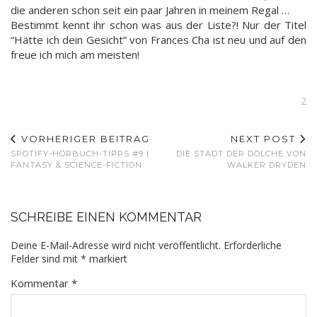
die anderen schon seit ein paar Jahren in meinem Regal …
Bestimmt kennt ihr schon was aus der Liste?! Nur der Titel
“Hätte ich dein Gesicht” von Frances Cha ist neu und auf den
freue ich mich am meisten!
2
VORHERIGER BEITRAG
NEXT POST
SPOTIFY-HÖRBUCH-TIPPS #9 |
DIE STADT DER DOLCHE VON
FANTASY & SCIENCE-FICTION
WALKER DRYDEN
SCHREIBE EINEN KOMMENTAR
Deine E-Mail-Adresse wird nicht veröffentlicht.
Erforderliche
Felder sind mit
*
markiert
Kommentar
*