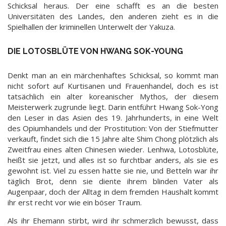
Schicksal heraus. Der eine schafft es an die besten
Universitäten des Landes, den anderen zieht es in die
Spielhallen der kriminellen Unterwelt der Yakuza.
DIE LOTOSBLÜTE VON HWANG SOK-YOUNG
Denkt man an ein märchenhaftes Schicksal, so kommt man
nicht sofort auf Kurtisanen und Frauenhandel, doch es ist
tatsächlich ein alter koreanischer Mythos, der diesem
Meisterwerk zugrunde liegt. Darin entführt Hwang Sok-Yong
den Leser in das Asien des 19. Jahrhunderts, in eine Welt
des Opiumhandels und der Prostitution: Von der Stiefmutter
verkauft, findet sich die 15 Jahre alte Shim Chong plötzlich als
Zweitfrau eines alten Chinesen wieder. Lenhwa, Lotosblüte,
heißt sie jetzt, und alles ist so furchtbar anders, als sie es
gewohnt ist. Viel zu essen hatte sie nie, und Betteln war ihr
täglich Brot, denn sie diente ihrem blinden Vater als
Augenpaar, doch der Alltag in dem fremden Haushalt kommt
ihr erst recht vor wie ein böser Traum.
Als ihr Ehemann stirbt, wird ihr schmerzlich bewusst, dass