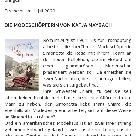
Erscheint am 1. Juli 2020
DIE MODESCHÖPFERIN VON KATJA MAYBACH
Rom im August 1961: Bis zur Erschöpfung
arbeitet die berühmte Modeschöpferin
Simonetta de Rosa mit ihrem Team an
der neuen Kollektion, die im Herbst auf
einer glamourösen Modenschau
präsentiert werden soll. Da erreichen sie
zwei Nachrichten, die alles infrage stellen,
was sie sich aufgebaut hat:
Ihre Schwester Chiara, zu der sie seit
Jahren keinen Kontakt mehr hat, scheint eine Affäre mit dem
Mann zu haben, den Simonetta liebt. Plant Chiara, die
ebenfalls als Modedesignerin arbeitet, sich auf diese Weise
an Simonetta zu rächen?
Und ein amerikanisches Modehaus ist an zwei ihrer streng
geheimen Entwürfe gelangt – wer aus ihrem Team, das ihr
wie eine Familie ist, hat Simonetta derart betrogen, hat