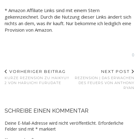
* Amazon Affiliate Links sind mit einem Stern
gekennzeichnet. Durch die Nutzung dieser Links ändert sich
nichts an dem, was ihr kauft. Nur bekomme ich lediglich eine
Provision von Amazon.
0
VORHERIGER BEITRAG
NEXT POST
KURZE REZENSION ZU HAIKYU!!
REZENSION | DAS ERWACHEN
2 VON HARUICHI FURUDATE
DES FEUERS VON ANTHONY
RYAN
SCHREIBE EINEN KOMMENTAR
Deine E-Mail-Adresse wird nicht veröffentlicht.
Erforderliche
Felder sind mit
*
markiert