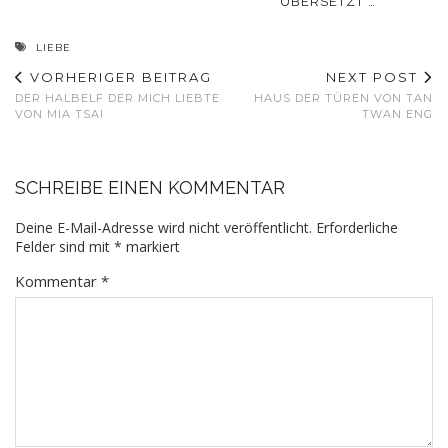
ÜBERSETZT …
LIEBE
VORHERIGER BEITRAG
NEXT POST
DER HALBELF DER MICH LIEBTE
HAUS DER TÜREN VON TAN
VON MIA TSAI
TWAN ENG
SCHREIBE EINEN KOMMENTAR
Deine E-Mail-Adresse wird nicht veröffentlicht.
Erforderliche
Felder sind mit
*
markiert
Kommentar
*