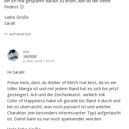
bin ich mal gespannt darauf zu lesen, wie du die Reihe
findest 🙂
Liebe Grüße
Sarah
ANTWORTEN
ANI
AUTOR
4. MAI 2019 / 20:47
Hi Sarah!
Freue mich, dass du Atelier of Witch Hat liest, da es ein
toller Manga ist und mit jedem Band hat es sich bis jetzt
gesteigert. Ach und die Zeichenkunst…wirklich toll.
Color of Happiness habe ich gerade bis Band 4 durch und
bin so überrascht, was noch passiert ist und welcher
Charakter (ein besonders interessanter Typ) aufgetaucht
ist. Damit kann es nur noch spannender werden.
Viele liebe Grüße