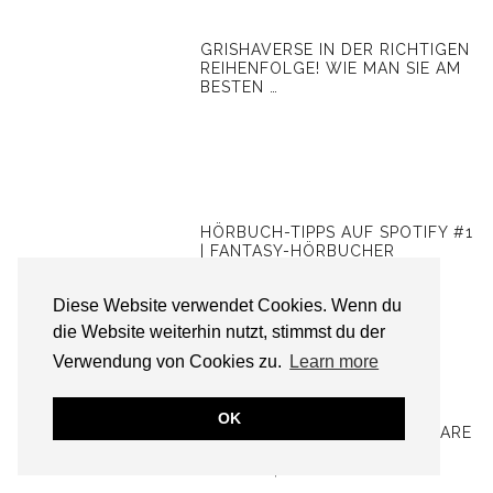
GRISHAVERSE IN DER RICHTIGEN
REIHENFOLGE! WIE MAN SIE AM
BESTEN …
HÖRBUCH-TIPPS AUF SPOTIFY #1
| FANTASY-HÖRBUCHER
Diese Website verwendet Cookies. Wenn du
die Website weiterhin nutzt, stimmst du der
Verwendung von Cookies zu.
Learn more
GEDANKENAUSTAUSCH #8 |
OK
WARUM REZENSIONSEXEMPLARE
BEI MIR NICHT MEHR SO
KLAPPEN, WIE …