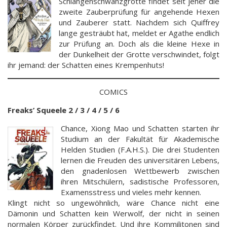
Schlangenschwanzgrotte findet seit jeher die
zweite Zauberprüfung für angehende Hexen
und Zauberer statt. Nachdem sich Quiffrey
lange gesträubt hat, meldet er Agathe endlich
zur Prüfung an. Doch als die kleine Hexe in
der Dunkelheit der Grotte verschwindet, folgt
ihr jemand: der Schatten eines Krempenhuts!
COMICS
Freaks’ Squeele 2 / 3 / 4 / 5 / 6
Chance, Xiong Mao und Schatten starten ihr
Studium an der Fakultät für Akademische
Helden Studien (F.A.H.S.). Die drei Studenten
lernen die Freuden des universitären Lebens,
den gnadenlosen Wettbewerb zwischen
ihren Mitschülern, sadistische Professoren,
Examensstress und vieles mehr kennen.
Klingt nicht so ungewöhnlich, wäre Chance nicht eine
Dämonin und Schatten kein Werwolf, der nicht in seinen
normalen Körper zurückfindet. Und ihre Kommilitonen sind