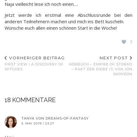
Naja vielleicht lese ich noch einen….
Jetzt werde ich erstmal eine Abschlussrunde bei den
anderen Teilnehmern machen und mich ins Bett kuscheln.
Wünsche euch allen einen schönen Start in die Woche!
3
VORHERIGER BEITRAG
NEXT POST
FIRST VIEW | A DISCOVERY OF
HÖRBUCH – EMPIRE OF STORMS
WITCHES
– PAKT DER DIEBE (1) VON JON
SKOVRON
18 KOMMENTARE
TANYA VON DREAMS-OF-FANTASY
3. MAI 2019 / 23:27