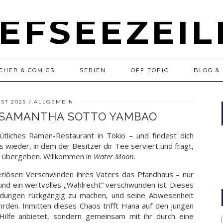
CHER & COMICS
SERIEN
OFF TOPIC
BLOG & 
UST 2025
ALLGEMEIN
SAMANTHA SOTTO YAMBAO
emütliches Ramen-Restaurant in Tokio – und findest dich
s wieder, in dem der Besitzer dir Tee serviert und fragt,
zu übergeben. Willkommen in
Water Moon
.
iösen Verschwinden ihres Vaters das Pfandhaus – nur
und ein wertvolles „Wahlrecht“ verschwunden ist. Dieses
eidungen rückgängig zu machen, und seine Abwesenheit
hrden. Inmitten dieses Chaos trifft Hana auf den jungen
 Hilfe anbietet, sondern gemeinsam mit ihr durch eine