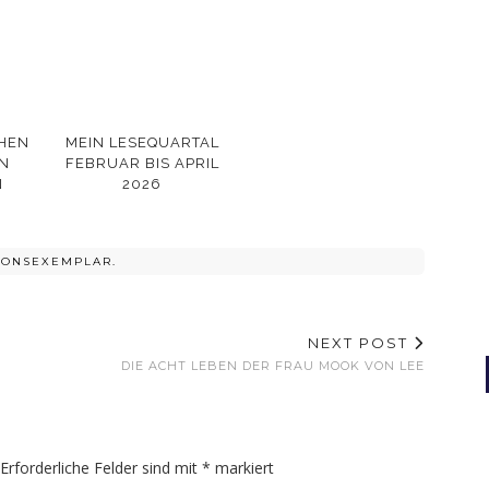
HEN
MEIN LESEQUARTAL
N
FEBRUAR BIS APRIL
N
2026
IONSEXEMPLAR.
NEXT POST
DIE ACHT LEBEN DER FRAU MOOK VON LEE
Erforderliche Felder sind mit
*
markiert