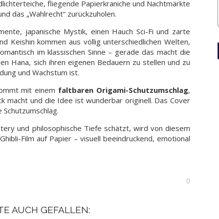
dlichterteiche, fliegende Papierkraniche und Nachtmärkte
und das „Wahlrecht“ zurückzuholen.
mente, japanische Mystik, einen Hauch Sci-Fi und zarte
nd Keishin kommen aus völlig unterschiedlichen Welten,
t romantisch im klassischen Sinne – gerade das macht die
gen Hana, sich ihren eigenen Bedauern zu stellen und zu
indung und Wachstum ist.
kommt mit einem
faltbaren Origami-Schutzumschlag
,
 macht und die Idee ist wunderbar originell. Das Cover
e Schutzumschlag.
ery und philosophische Tiefe schätzt, wird von diesem
Ghibli-Film auf Papier – visuell beeindruckend, emotional
0
TE AUCH GEFALLEN: