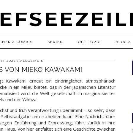
CHER & COMICS
SERIEN
OFF TOPIC
BLOG & 
UST 2025
ALLGEMEIN
S VON MIEKO KAWAKAMI
t Kawakami erneut ein eindringlicher, atmosphärisch
cke in ein Milieu bietet, das in der japanischen Literatur
atisiert wird: die Welt gesellschaftlich marginalisierter
els und der Yakuza.
chst und früh Verantwortung übernimmt – so sehr, dass
d Selbstaufgabe unterscheiden kann. Eine Nachricht über
wegen Entführung und Erpressung, führt zurück in ihre
 Haus. Von hier entfaltet sich eine Geschichte zwischen