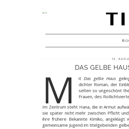
BÜ
12. AUG
DAS GELBE HAU
M
it
Das gelbe Haus
geling
dichter Roman, der Einbli
selten so ungeschönt them
Frauen, des Rotlichtviert
Im Zentrum steht Hana, die in Armut aufwä
sie später nicht mehr zwischen Pflicht un
ihre frühere Bekannte Kimiko, angeklagt 
gemeinsame Jugend im titelgebenden gelben