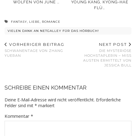
WÖLFEN VON JUNE …
YOUNG KANG, KYONG-HAE
FLÜ…
FANTASY
,
LIEBE
,
ROMANCE
VIELEN DANK AN NETGALLEY FÜR DAS HÖRBUCH!
VORHERIGER BEITRAG
NEXT POST
SCHWANENTAGE VON ZHANG
DIE MYSTERIÖSE
YUERAN
HOCHSTAPLERIN – MISS
AUSTEN ERMITTELT VON
JESSICA BULL
SCHREIBE EINEN KOMMENTAR
Deine E-Mail-Adresse wird nicht veröffentlicht.
Erforderliche
Felder sind mit
*
markiert
Kommentar
*