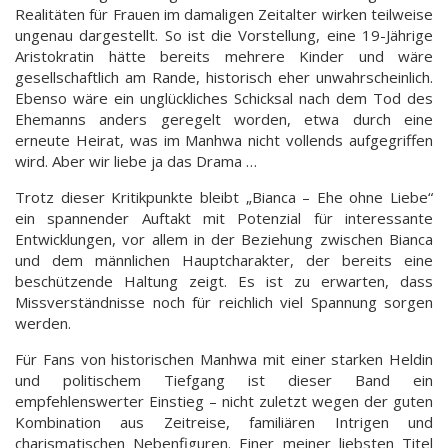
Realitäten für Frauen im damaligen Zeitalter wirken teilweise
ungenau dargestellt. So ist die Vorstellung, eine 19-Jährige
Aristokratin hätte bereits mehrere Kinder und wäre
gesellschaftlich am Rande, historisch eher unwahrscheinlich.
Ebenso wäre ein unglückliches Schicksal nach dem Tod des
Ehemanns anders geregelt worden, etwa durch eine
erneute Heirat, was im Manhwa nicht vollends aufgegriffen
wird. Aber wir liebe ja das Drama …
Trotz dieser Kritikpunkte bleibt „Bianca – Ehe ohne Liebe“
ein spannender Auftakt mit Potenzial für interessante
Entwicklungen, vor allem in der Beziehung zwischen Bianca
und dem männlichen Hauptcharakter, der bereits eine
beschützende Haltung zeigt. Es ist zu erwarten, dass
Missverständnisse noch für reichlich viel Spannung sorgen
werden.
Für Fans von historischen Manhwa mit einer starken Heldin
und politischem Tiefgang ist dieser Band ein
empfehlenswerter Einstieg – nicht zuletzt wegen der guten
Kombination aus Zeitreise, familiären Intrigen und
charismatischen Nebenfiguren. Einer meiner liebsten Titel