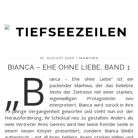
10. AUGUST 2025
MANHWA
BIANCA – EHE OHNE LIEBE, BAND 1
„B
ianca – Ehe ohne Liebe“ ist ein
packender Manhwa, der das beliebte
Motiv der Zeitreise mit einer starken,
eigenwilligen Protagonistin neu
interpretiert. Bianca wird zurück in ihre
19-jährige Vergangenheit geworfen und steht nun vor der
Herausforderung, ihr Schicksal neu zu gestalten. Anders als
viele Vertreter ihres Genres wird hier keine fremde Seele in
einem neuen Körper präsentiert, sondern Bianca bleibt
authentisch – mit all ihren Fehlern, ihrem starken Willen und