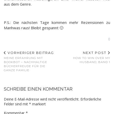
aus dem Genre.
P.S.: Die nächsten Tage kommen mehr Rezensionen zu
Manhwas raus! Bleibt gespannt 🙂
0
VORHERIGER BEITRAG
NEXT POST
MEINE ERFAHRUNG MIT
HOW TO WIN OVER MY
BOOKBOT – NACHHALTIGE
HUSBAND, BAND 1
BÜCHERFREUDE FÜR DIE
GANZE FAMILIE
SCHREIBE EINEN KOMMENTAR
Deine E-Mail-Adresse wird nicht veröffentlicht.
Erforderliche
Felder sind mit
*
markiert
Kommentar
*